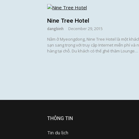
Nine Tree Hotel
dangbinh
December 29, 2015
Nằm ở Myeongdong, Nine Tree Hotel là một khác
sạn sang trọng với truy cập Internet miễn phí và 
hàng tại chỗ. Du khách có thể ghé thăm Lounge…
Posts
pagination
THÔNG TIN
Tin du lịch