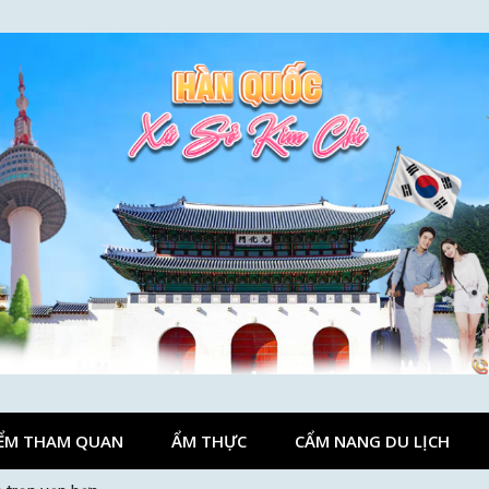
ỂM THAM QUAN
ẨM THỰC
CẨM NANG DU LỊCH