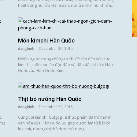
hoạt động núi lửa Halla-san, núi lửa khối núi chiếm…
Món kimchi Hàn Quốc
dangbinh
December 30, 2015
Nhiều người trong chúng ta khi đề cập đến vấn của
kim chi, một món ăn độc đáo và dân dã chỉ có ở Hàn
Quốc của Hàn Quốc. Kim…
Thịt bò nướng Hàn Quốc
dangbinh
December 29, 2015
.
Cùng với kim chi, bulgogi là thực phẩm đã trở thành
ờng
văn hóa của Hàn Quốc. Bulgogi được làm từ bất kỳ
loại thịt, nhưng thịt bò được sử dụng…