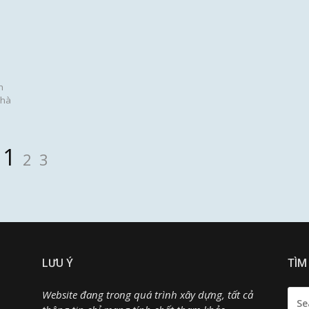
h
nhà
Page
Page
Page
1
2
3
LƯU Ý
TÌM
SEA
Website đang trong quá trình xây dựng, tất cả
FOR: