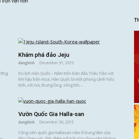
n trọn vẹn hơn
T
Khám phá đảo Jeju
dangbinh
December 31, 2015
ưỡng
Du lịch Hàn Quốc – Nằm trên bán đảo Triều Tiên với
khí hậu bốn mùa, Hàn Quốc là một phong cảnh hữu
tình, với núi, thung lũng, sông lớn…
Vườn Quốc Gia Halla-san
dangbinh
December 30, 2015
i
Công viên quốc gia Hallasan nằm ở trung tâm của
àu
đảo Cheju-do. Đặc điểm nổi bật của công viên không