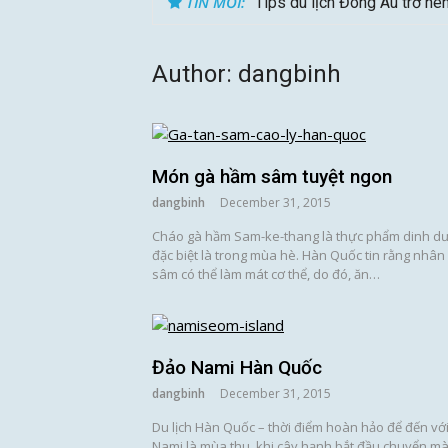
TIN MỚI:
Tips du lịch Đông Âu trở nê
Author:
dangbinh
Món gà hầm sâm tuyệt ngon
dangbinh
December 31, 2015
Cháo gà hầm Sam-ke-thang là thực phẩm dinh d
đặc biệt là trong mùa hè. Hàn Quốc tin rằng nhân
sâm có thể làm mát cơ thể, do đó, ăn…
Đảo Nami Hàn Quốc
dangbinh
December 31, 2015
Du lịch Hàn Quốc – thời điểm hoàn hảo để đến vớ
Nami là mùa thu, khi cây hạnh bắt đầu chuyển m