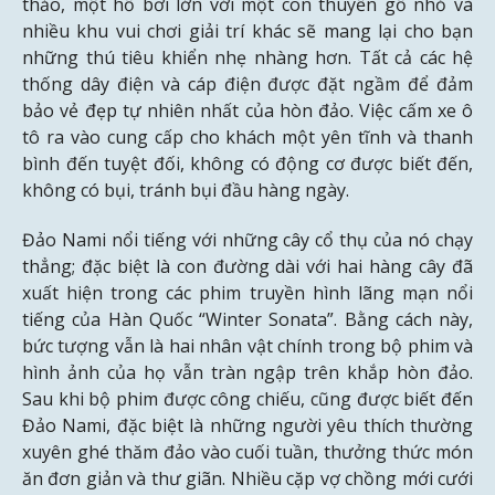
thảo, một hồ bơi lớn với một con thuyền gỗ nhỏ và
nhiều khu vui chơi giải trí khác sẽ mang lại cho bạn
những thú tiêu khiển nhẹ nhàng hơn. Tất cả các hệ
thống dây điện và cáp điện được đặt ngầm để đảm
bảo vẻ đẹp tự nhiên nhất của hòn đảo. Việc cấm xe ô
tô ra vào cung cấp cho khách một yên tĩnh và thanh
bình đến tuyệt đối, không có động cơ được biết đến,
không có bụi, tránh bụi đầu hàng ngày.
Đảo Nami nổi tiếng với những cây cổ thụ của nó chạy
thẳng; đặc biệt là con đường dài với hai hàng cây đã
xuất hiện trong các phim truyền hình lãng mạn nổi
tiếng của Hàn Quốc “Winter Sonata”. Bằng cách này,
bức tượng vẫn là hai nhân vật chính trong bộ phim và
hình ảnh của họ vẫn tràn ngập trên khắp hòn đảo.
Sau khi bộ phim được công chiếu, cũng được biết đến
Đảo Nami, đặc biệt là những người yêu thích thường
xuyên ghé thăm đảo vào cuối tuần, thưởng thức món
ăn đơn giản và thư giãn. Nhiều cặp vợ chồng mới cưới