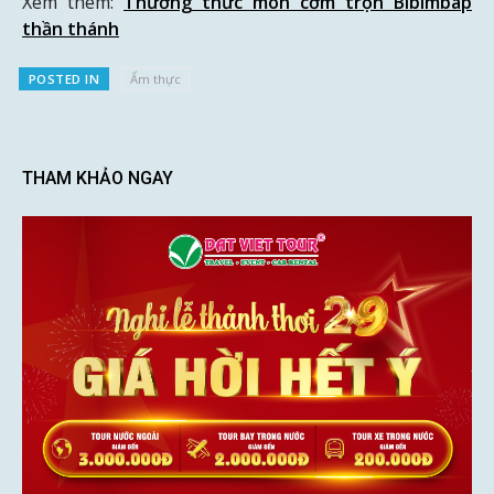
Xem thêm:
Thưởng thức món cơm trộn Bibimbap
thần thánh
POSTED IN
Ẩm thực
THAM KHẢO NGAY