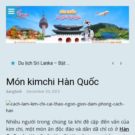
Skip
to
content
Du lịch Sri Lanka – Bật mí nên đi mùa nào đẹp
Món kimchi Hàn Quốc
dangbinh
December 30, 2015
Nhiều người trong chúng ta khi đề cập đến vấn của
kim chi, một món ăn độc đáo và dân dã chỉ có ở
Hàn