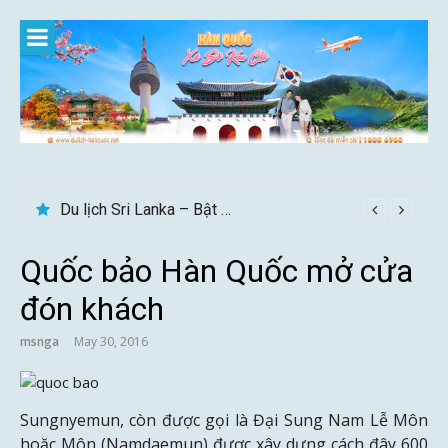
Skip
to
content
Du lịch Sri Lanka – Bật mí nên đi mùa nào đẹp
Quốc bảo Hàn Quốc mở cửa
đón khách
msnga
May 30, 2016
Sungnyemun, còn được gọi là Đại Sung Nam Lễ Môn
hoặc Môn (Namdaemun) được xây dựng cách đây 600