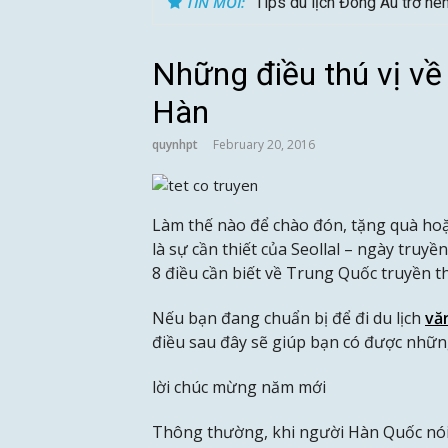
TIN MỚI:
Tips du lịch Đông Âu trở nê
Những điều thú vị về
Hàn
quynhpt
February 20, 2016
Làm thế nào để chào đón, tặng quà hoặc
là sự cần thiết của Seollal – ngày truy
8 điều cần biết về Trung Quốc truyền 
Nếu bạn đang chuẩn bị để đi du lịch
vă
điều sau đây sẽ giúp bạn có được nhữ
lời chúc mừng năm mới
Thông thường, khi người Hàn Quốc nói