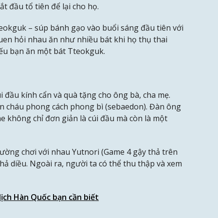
 đầu tổ tiên để lại cho họ.
eokguk – súp bánh gạo vào buổi sáng đầu tiên với
quen hỏi nhau ăn như nhiều bát khi họ thụ thai
nếu bạn ăn một bát Tteokguk.
úi đầu kính cẩn và quà tặng cho ông bà, cha mẹ.
on cháu phong cách phong bì (sebaedon). Đàn ông
e không chỉ đơn giản là cúi đầu mà còn là một
thường chơi với nhau Yutnori (Game 4 gậy thả trên
thả diều. Ngoài ra, người ta có thể thu thập và xem
 lịch Hàn Quốc bạn cần biết