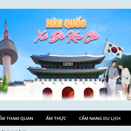
ỂM THAM QUAN
ẨM THỰC
CẨM NANG DU LỊCH