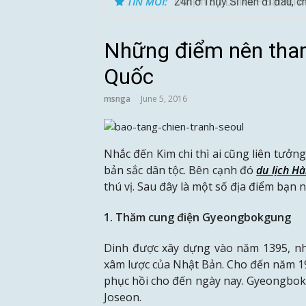
TIN MỚI:
Du lịch Sri Lanka – Bật mí 
Những điểm nên tham
Quốc
msnga
June 5, 2016
Nhắc đến Kim chi thì ai cũng liên tư
bản sắc dân tộc. Bên cạnh đó
du lịch H
thú vị. Sau đây là một số địa điểm bạn n
1. Thăm cung điện Gyeongbokgung
Dinh được xây dựng vào năm 1395, như
xâm lược của Nhật Bản. Cho đến năm 199
phục hồi cho đến ngày nay. Gyeongbokgu
Joseon.