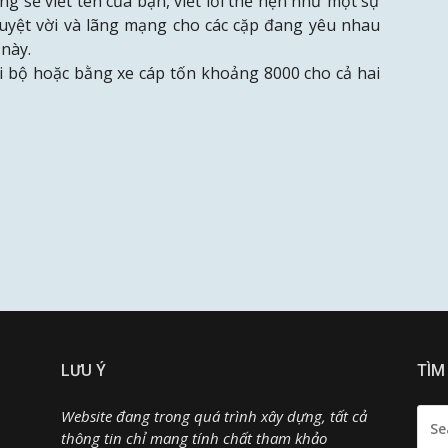
ng sẽ viết tên của bạn, viết lời thề hẹn như một sự
tuyệt vời và lãng mạng cho các cặp đang yêu nhau
 này.
i bộ hoặc bằng xe cáp tốn khoảng 8000 cho cả hai
LƯU Ý
TÌM
SEA
Website đang trong quá trình xây dựng, tất cả
FOR:
thông tin chỉ mang tính chất tham khảo