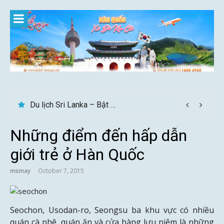
Skip
to
content
Du lịch Sri Lanka – Bật mí nên đi mùa nào đẹp
Những điểm đến hấp dẫn
giới trẻ ở Hàn Quốc
msmay
October 7, 2015
Seochon, Usodan-ro, Seongsu ba khu vực có nhiều
quán cà phê, quán ăn và cửa hàng lưu niệm là những