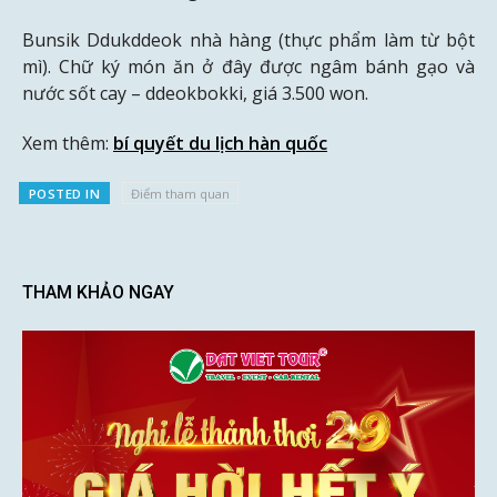
Bunsik Ddukddeok nhà hàng (thực phẩm làm từ bột
mì). Chữ ký món ăn ở đây được ngâm bánh gạo và
nước sốt cay – ddeokbokki, giá 3.500 won.
Xem thêm:
bí quyết du lịch hàn quốc
POSTED IN
Điểm tham quan
THAM KHẢO NGAY