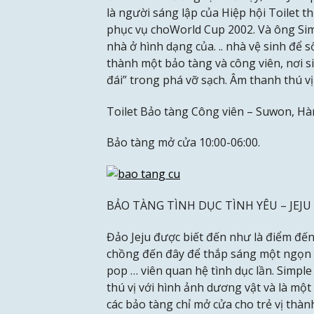
là người sáng lập của Hiệp hội Toilet t
phục vụ choWorld Cup 2002. Và ông Si
nhà ở hình dạng của. .. nhà vệ sinh để 
thành một bảo tàng và công viên, nơi si
đái” trong phá vỡ sạch. Âm thanh thú v
Toilet Bảo tàng Công viên – Suwon, Hà
Bảo tàng mở cửa 10:00-06:00.
BẢO TÀNG TÌNH DỤC TÌNH YÊU – JEJU
Đảo Jeju được biết đến như là điểm đến
chồng đến đây để thắp sáng một ngọn 
pop … viên quan hệ tình dục lần. Sim
thú vị với hình ảnh dương vật và là một
các bảo tàng chỉ mở cửa cho trẻ vị thàn