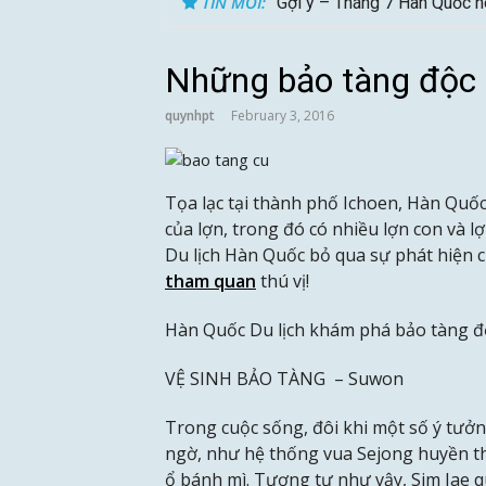
TIN MỚI:
Gợi ý – Tháng 7 Hàn Quốc n
Những bảo tàng độc
quynhpt
February 3, 2016
Tọa lạc tại thành phố Ichoen, Hàn Quố
của lợn, trong đó có nhiều lợn con và l
Du lịch Hàn Quốc bỏ qua sự phát hiện 
tham quan
thú vị!
Hàn Quốc Du lịch khám phá bảo tàng đ
VỆ SINH BẢO TÀNG – Suwon
Trong cuộc sống, đôi khi một số ý tưởn
ngờ, như hệ thống vua Sejong huyền th
ổ bánh mì. Tương tự như vậy, Sim Jae 