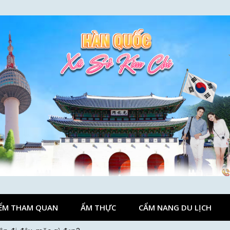
ỂM THAM QUAN
ẨM THỰC
CẨM NANG DU LỊCH