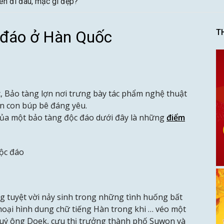
ên đi đâu, mặc gì đẹp?
 đáo ở Hàn Quốc
T
c, Bảo tàng lợn nơi trưng bày tác phẩm nghệ thuật
ợn con búp bê đáng yêu.
của một bảo tàng độc đáo dưới đây là những
điểm
ộc đáo
g tuyệt vời nảy sinh trong những tình huống bất
oại hình dung chữ tiếng Hàn trong khi … véo một
quý ông Doek, cựu thị trưởng thành phố Suwon và