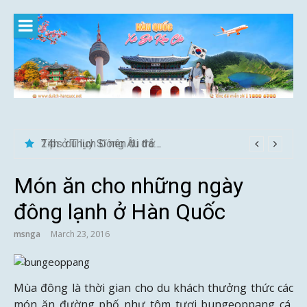
Skip
to
content
24h ở Thụy Sĩ nên đi đâu, chơi gì?
Món ăn cho những ngày
đông lạnh ở Hàn Quốc
msnga
March 23, 2016
Mùa đông là thời gian cho du khách thưởng thức các
món ăn đường phố như tôm tươi bungeoppang cá,