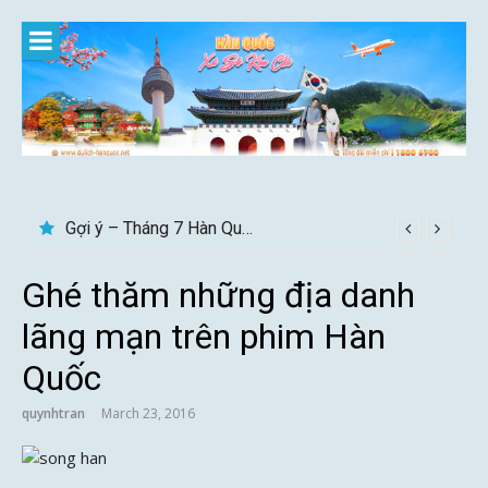
Skip
to
content
Gợi ý – Tháng 7 Hàn Quốc nên đi đâu, mặc gì đẹp?
Ghé thăm những địa danh
lãng mạn trên phim Hàn
Quốc
quynhtran
March 23, 2016