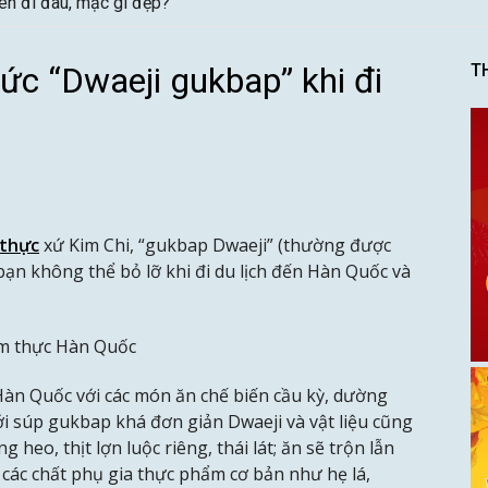
ên đi đâu, mặc gì đẹp?
c “Dwaeji gukbap” khi đi
T
thực
xứ Kim Chi, “gukbap Dwaeji” (thường được
 bạn không thể bỏ lỡ khi đi du lịch đến Hàn Quốc và
ẩm thực Hàn Quốc
Hàn Quốc với các món ăn chế biến cầu kỳ, dường
ới súp gukbap khá đơn giản Dwaeji và vật liệu cũng
heo, thịt lợn luộc riêng, thái lát; ăn sẽ trộn lẫn
i các chất phụ gia thực phẩm cơ bản như hẹ lá,