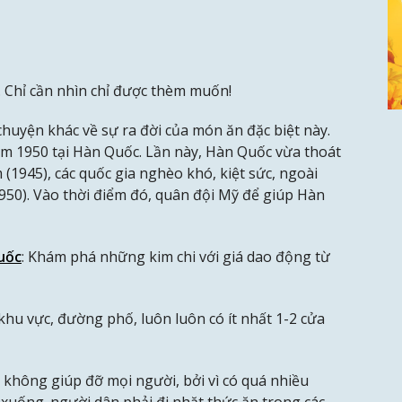
 Chỉ cần nhìn chỉ được thèm muốn!
huyện khác về sự ra đời của món ăn đặc biệt này.
m 1950 tại Hàn Quốc. Lần này, Hàn Quốc vừa thoát
(1945), các quốc gia nghèo khó, kiệt sức, ngoài
1950). Vào thời điểm đó, quân đội Mỹ để giúp Hàn
uốc
: Khám phá những kim chi với giá dao động từ
khu vực, đường phố, luôn luôn có ít nhất 1-2 cửa
 không giúp đỡ mọi người, bởi vì có quá nhiều
 xuống. người dân phải đi nhặt thức ăn trong các