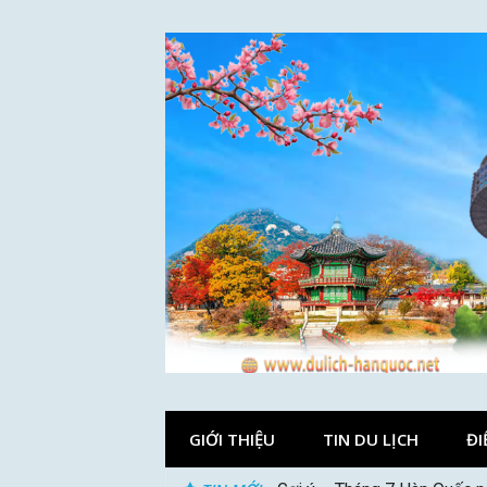
Skip
to
content
GIỚI THIỆU
TIN DU LỊCH
ĐI