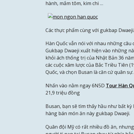
hành, mắm tôm, kim chi …
Các thực phẩm cùng với gukbap Dwaeji.
Hàn Quốc vẫn nói với nhau những câu c
Gukbap Dwaeji xuất hiện vào những nă
khỏi ách thống trị của Nhật Bản 36 năm 
các cuộc xâm lược của Bắc Triều Tiên (
Quốc, và chọn Busan là căn cứ quân sự.
Nhấn vào nằm ngay 6N5D
Tour Hàn Q
21,9 triệu đồng
Busan, bạn sẽ tìm thấy hầu như bất kỳ 
hàng bán món ăn này gukbap Dwaeji.
Quân đội Mỹ có rất nhiều đồ ăn, nhưng
người tị nạn tại Busan chạy từ phía bắc