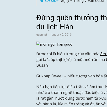
TIN MỚI:
Gợi ý – Tháng 7 Hàn Quốc n
Đừng quên thưởng thứ
du lịch Hàn
quynhpt
January 9, 2016
Được coi là biểu tượng của văn hóa
ẩm 
gọi là “súp thịt lợn”) là một món ăn mà
Busan.
Gukbap Dwaeji – biểu tượng văn hóa 
Nếu bạn tiếp tục điều trần về ẩm thực 
như trở thành nghệ thuật; đặc biệt là v
là rất gần: nước dùng được hầm từ xương 
với hành lá, lúa miến trắng và ớt, ăn vớ