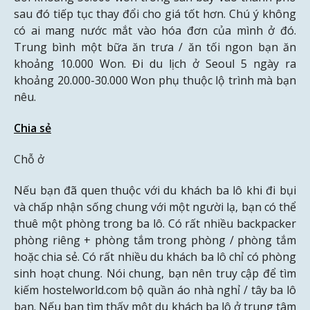
sau đó tiếp tục thay đổi cho giá tốt hơn. Chú ý không
có ai mang nước mắt vào hóa đơn của mình ở đó.
Trung bình một bữa ăn trưa / ăn tối ngon bạn ăn
khoảng 10.000 Won. Đi du lịch ở Seoul 5 ngày ra
khoảng 20.000-30.000 Won phụ thuộc lộ trình mà bạn
nêu.
Chia sẻ
Chỗ ở
Nếu bạn đã quen thuộc với du khách ba lô khi đi bụi
và chấp nhận sống chung với một người lạ, bạn có thể
thuê một phòng trong ba lô. Có rất nhiều backpacker
phòng riêng + phòng tắm trong phòng / phòng tắm
hoặc chia sẻ. Có rất nhiều du khách ba lô chỉ có phòng
sinh hoạt chung. Nói chung, bạn nên truy cập để tìm
kiếm hostelworld.com bộ quần áo nhà nghỉ / tây ba lô
bạn. Nếu bạn tìm thấy một du khách ba lô ở trung tâm