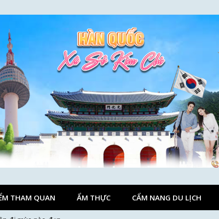
ỂM THAM QUAN
ẨM THỰC
CẨM NANG DU LỊCH