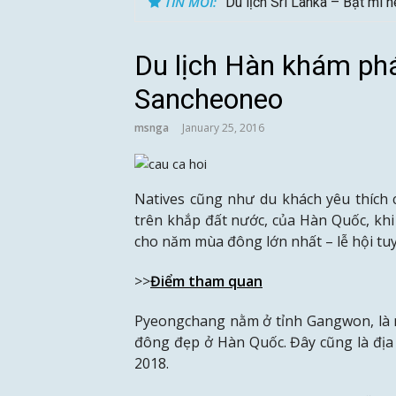
TIN MỚI:
Du lịch Sri Lanka – Bật mí 
Du lịch Hàn khám ph
Sancheoneo
msnga
January 25, 2016
Natives cũng như du khách yêu thích 
trên khắp đất nước, của Hàn Quốc, khi
cho năm mùa đông lớn nhất – lễ hội tu
>>
Điểm tham quan
Pyeongchang nằm ở tỉnh Gangwon, là 
đông đẹp ở Hàn Quốc. Đây cũng là đị
2018.