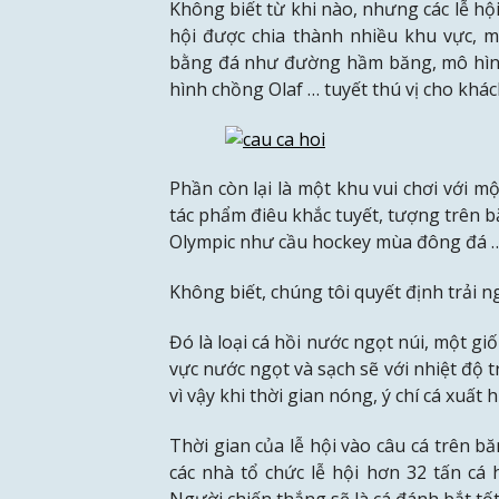
Không biết từ khi nào, nhưng các lễ h
hội được chia thành nhiều khu vực, 
bằng đá như đường hầm băng, mô hình
hình chồng Olaf … tuyết thú vị cho khá
Phần còn lại là một khu vui chơi với mộ
tác phẩm điêu khắc tuyết, tượng trên b
Olympic như cầu hockey mùa đông đá 
Không biết, chúng tôi quyết định trải ng
Đó là loại cá hồi nước ngọt núi, một g
vực nước ngọt và sạch sẽ với nhiệt độ t
vì vậy khi thời gian nóng, ý chí cá xuấ
Thời gian của lễ hội vào câu cá trên b
các nhà tổ chức lễ hội hơn 32 tấn cá 
Người chiến thắng sẽ là cá đánh bắt tố