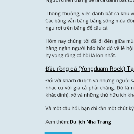
Thông thường, việc đánh bắt cá khu vực
Các băng vẫn băng bằng sông mùa đôn
ngụ rơi trên băng để câu cá.
Hôm nay chúng tôi đã đi đến giữa mùa
hàng ngàn người háo hức đổ về lễ hội 
hy vọng rằng cá hồi là lớn nhất.
Đầu rồng đá (Yongduam Rock) Tạ
Đối với khách du lịch và những người 
nhạc cụ với giá cả phải chăng. Đó là
khác dính), xô và những thứ hữu ích kh
Và một câu hỏi, bạn chỉ cần một chút k
Xem thêm:
Du lịch Nha Trang