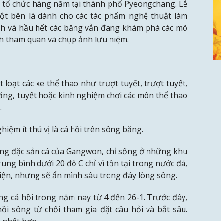
ội tổ chức hàng năm tại thành phố Pyeongchang. Lễ
một bên là dành cho các tác phẩm nghệ thuật làm
 và hầu hết các băng vẫn đang khám phá các mô
ch tham quan và chụp ảnh lưu niệm.
t loạt các xe thể thao như trượt tuyết, trượt tuyết,
ăng, tuyết hoặc kinh nghiệm chơi các môn thể thao
…
hiệm ít thú vị là cá hồi trên sông băng.
iống đặc sản cá của Gangwon, chỉ sống ở những khu
rung bình dưới 20 độ C chỉ vì tồn tại trong nước đá,
t hiện, nhưng sẽ ẩn mình sâu trong đáy lòng sông.
ăng cá hồi trong năm nay từ 4 đến 26-1. Trước đây,
hồi sông từ chối tham gia đặt câu hỏi và bắt sâu.
t nhất hơn.