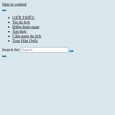
Skip to content
GIỚI THIỆU
Tin du lịch
Điểm tham quan
Ẩm thực
Cẩm nang du lịch
Tour Hàn Quốc
Search for: