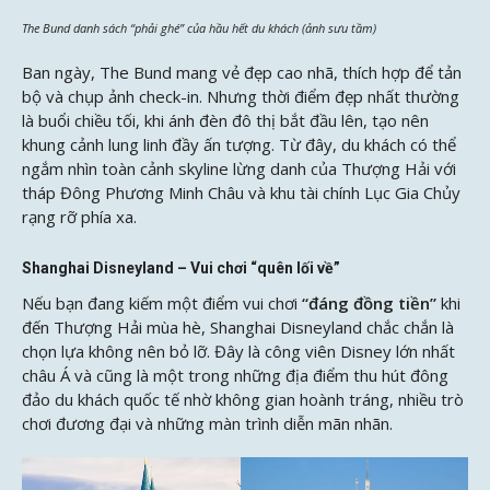
The Bund danh sách “phải ghé” của hầu hết du khách (ảnh sưu tầm)
Ban ngày, The Bund mang vẻ đẹp cao nhã, thích hợp để tản
bộ và chụp ảnh check-in. Nhưng thời điểm đẹp nhất thường
là buổi chiều tối, khi ánh đèn đô thị bắt đầu lên, tạo nên
khung cảnh lung linh đầy ấn tượng. Từ đây, du khách có thể
ngắm nhìn toàn cảnh skyline lừng danh của Thượng Hải với
tháp Đông Phương Minh Châu và khu tài chính Lục Gia Chủy
rạng rỡ phía xa.
Shanghai Disneyland – Vui chơi “quên lối về”
Nếu bạn đang kiếm một điểm vui chơi
“đáng đồng tiền”
khi
đến Thượng Hải mùa hè, Shanghai Disneyland chắc chắn là
chọn lựa không nên bỏ lỡ. Đây là công viên Disney lớn nhất
châu Á và cũng là một trong những địa điểm thu hút đông
đảo du khách quốc tế nhờ không gian hoành tráng, nhiều trò
chơi đương đại và những màn trình diễn mãn nhãn.