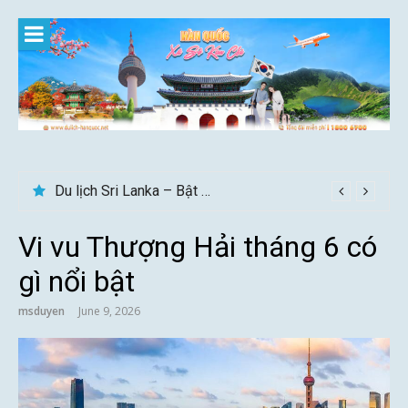
Skip
to
content
Gợi ý – Tháng 7 Hàn Quốc nên đi đâu, mặc gì đẹp?
Vi vu Thượng Hải tháng 6 có
gì nổi bật
msduyen
June 9, 2026