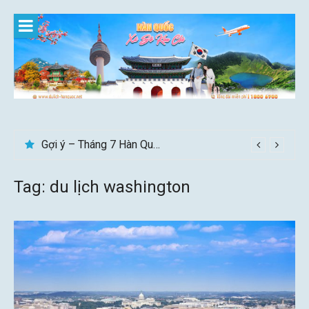
Skip
to
content
Gợi ý – Tháng 7 Hàn Quốc nên đi đâu, mặc gì đẹp?
Tag:
du lịch washington