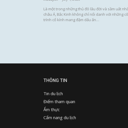
Là một trong những thủ đô lâu đời và sầm uất nhấ
châu Á, Bắc Kinh không chỉ nổi danh với những c
trình cổ kính mang đậm dấu ấn…
THÔNG TIN
Tin du lịch
Điểm tham quan
Ẩm thực
Cẩm nang du lịch