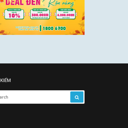
 KIẾM
RCH