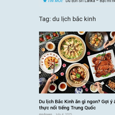
TIN MỚI:
Du lịch Sri Lanka – Bật mí 
Gợi ý – Tháng 7 Hàn Quốc n
Tag:
du lịch bắc kinh
Du lịch Bắc Kinh ăn gì ngon? Gợi ý
thực nổi tiếng Trung Quốc
msduyen
July 4, 2025