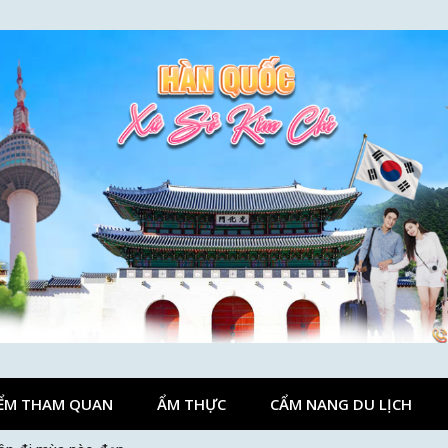
ỂM THAM QUAN
ẨM THỰC
CẨM NANG DU LỊCH