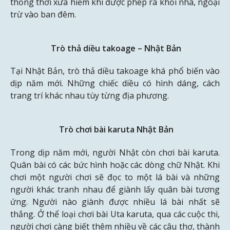
thống thời xưa hiếm khi được phép ra khỏi nhà, ngoại
trừ vào ban đêm.
Trò thả diều takoage – Nhật Bản
Tại Nhật Bản, trò thả diều takoage khá phổ biến vào
dịp năm mới. Những chiếc diều có hình dáng, cách
trang trí khác nhau tùy từng địa phương.
Trò chơi bài karuta Nhật Bản
Trong dịp năm mới, người Nhật còn chơi bài karuta.
Quân bài có các bức hình hoặc các dòng chữ Nhật. Khi
chơi một người chơi sẽ đọc to một lá bài và những
người khác tranh nhau để giành lấy quân bài tương
ứng. Người nào giành được nhiều lá bài nhất sẽ
thắng. Ở thể loại chơi bài Uta karuta, qua các cuộc thi,
người chơi càng biết thêm nhiều về các câu thơ, thành