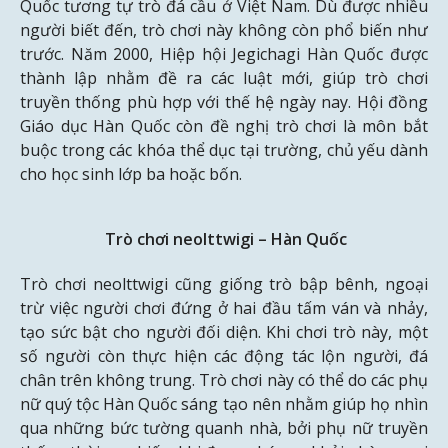
Quốc tương tự trò đá cầu ở Việt Nam. Dù được nhiều
người biết đến, trò chơi này không còn phổ biến như
trước. Năm 2000, Hiệp hội Jegichagi Hàn Quốc được
thành lập nhằm đề ra các luật mới, giúp trò chơi
truyền thống phù hợp với thế hệ ngày nay. Hội đồng
Giáo dục Hàn Quốc còn đề nghị trò chơi là môn bắt
buộc trong các khóa thể dục tại trường, chủ yếu dành
cho học sinh lớp ba hoặc bốn.
Trò chơi neolttwigi – Hàn Quốc
Trò chơi neolttwigi cũng giống trò bập bênh, ngoại
trừ việc người chơi đứng ở hai đầu tấm ván và nhảy,
tạo sức bật cho người đối diện. Khi chơi trò này, một
số người còn thực hiện các động tác lộn người, đá
chân trên không trung. Trò chơi này có thể do các phụ
nữ quý tộc Hàn Quốc sáng tạo nên nhằm giúp họ nhìn
qua những bức tường quanh nhà, bởi phụ nữ truyền