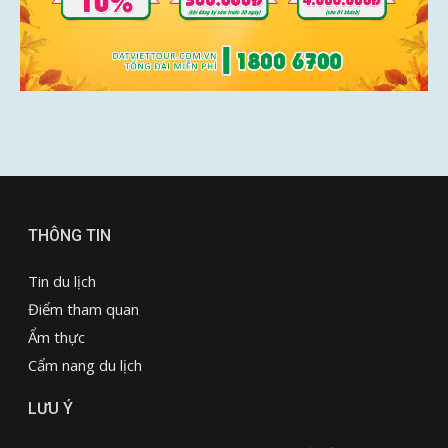
THÔNG TIN
Tin du lịch
Điểm tham quan
Ẩm thực
Cẩm nang du lịch
LƯU Ý