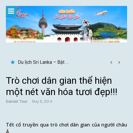
Skip
to
content
Du lịch Sri Lanka – Bật mí nên đi mùa nào đẹp
Trò chơi dân gian thể hiện
một nét văn hóa tươi đẹp!!!
Datviet Tour
May 8, 2014
Tết cổ truyền qua trò chơi dân gian của người châu
Á