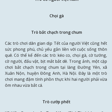
Chọi gà
Trò bắt chạch trong chum
Các trò chơi dân gian dịp Tết của người Việt cũng hết
sức phong phú, chủ yếu gắn liền với cuộc sống thôn
quê. Có thể kể đến các trò: kéo co, chọi gà, cờ tướng,
cờ người, đấu vật, bịt mắt bắt dê. Trong ảnh, một cặp
chơi bắt chạch trong chum tại làng Đường Yên, xã
Xuân Nộn, huyện Đông Anh, Hà Nội. Đây là một trò
chơi mang đậm tính phồn thực khi hai người phải vừa
ôm nhau vừa bắt cá.
Trò cướp phết