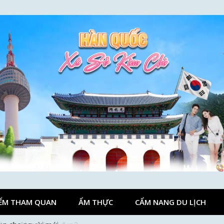
ỂM THAM QUAN
ẨM THỰC
CẨM NANG DU LỊCH