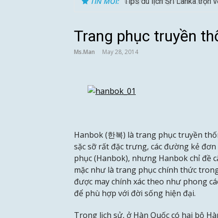
TIN MỚI:
Tips du lịch Sri Lanka trọn 
Trang phục truyền t
Ms.Man
May 28, 2014
Hanbok (한복) là trang phục truyền thố
sặc sỡ rất đặc trưng, các đường kẻ đơn 
phục (Hanbok), nhưng Hanbok chỉ đề cậ
mặc như là trang phục chính thức tron
được may chính xác theo như phong các
để phù hợp với đời sống hiện đại.
Trong lịch sử, ở Hàn Quốc có hai bộ Hàn