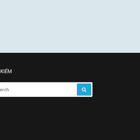
 KIẾM
RCH