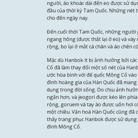
người, áo khoác dài đến eo được sử d
đầu của thời kỳ Tam Quốc. Những nét th
cho đến ngày nay.
Đến cuối thời Tam Quốc, những người p
ngang hông (được thắt lại ở eo) và váy 
rộng, bo lại ở mắt cá chân và áo chẽn có
Mặc dù Hanbok ít bị ảnh hưởng bởi cá
Cổ đã làm thay đổi một số nét của Hanbo
ước hòa bình với đế quốc Mông Cổ vào 
đình hoàng gia của Hàn Quốc đã mang
dụng trong đời sống. Do chịu ảnh hưởn
ngắn hơn, và jeogori được kéo lên phía 
rộng, goruem và tay áo được uốn hơi c
một chiều. Văn hoá Hàn Quốc cũng đã 
thấy trang phục Hanbok được sử dụng bở
đình Mông Cổ.