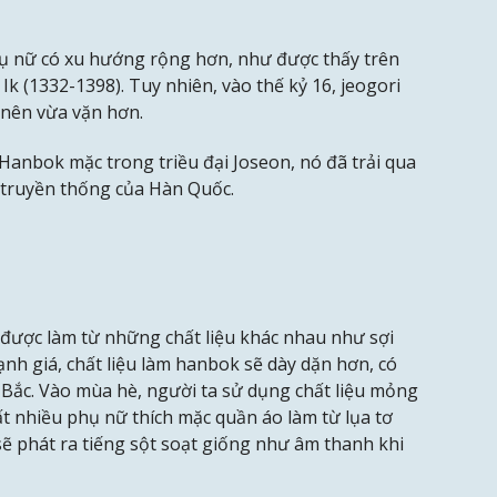
hụ nữ có xu hướng rộng hơn, như được thấy trên
k (1332-1398). Tuy nhiên, vào thế kỷ 16, jeogori
 nên vừa vặn hơn.
anbok mặc trong triều đại Joseon, nó đã trải qua
c truyền thống của Hàn Quốc.
o được làm từ những chất liệu khác nhau như sợi
t lạnh giá, chất liệu làm hanbok sẽ dày dặn hơn, có
 Bắc. Vào mùa hè, người ta sử dụng chất liệu mỏng
ất nhiều phụ nữ thích mặc quần áo làm từ lụa tơ
ẽ phát ra tiếng sột soạt giống như âm thanh khi