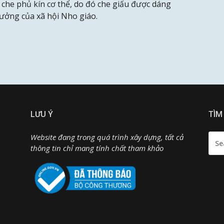
y che phủ kín cơ thể, do đó che giấu được dáng
hưởng của xã hội Nho giáo.
LƯU Ý
TÌM
SEA
Website đang trong quá trình xây dựng, tất cả
FOR:
thông tin chỉ mang tính chất tham khảo