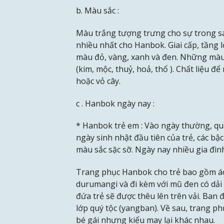
b. Màu sắc :
Màu trắng tượng trưng cho sự trong sá
nhiều nhất cho Hanbok. Giai cấp, tầng 
màu đỏ, vàng, xanh và đen. Những màu
(kim, mộc, thuỷ, hoả, thổ ). Chất liệu 
hoặc vỏ cây.
c . Hanbok ngày nay :
* Hanbok trẻ em : Vào ngày thường, qu
ngày sinh nhật đầu tiên của trẻ, các b
màu sắc sặc sỡ. Ngày nay nhiều gia đìn
Trang phục Hanbok cho trẻ bao gồm áo
durumangi và đi kèm với mũ đen có dải
đứa trẻ sẽ được thêu lên trên vải. Ban 
lớp quý tộc (yangban). Về sau, trang p
bé gái nhưng kiểu may lại khác nhau.