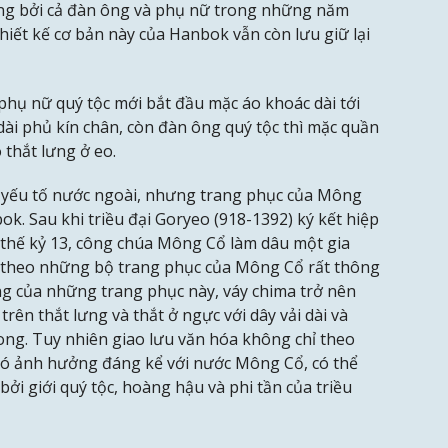
ụng bởi cả đàn ông và phụ nữ trong những năm
iết kế cơ bản này của Hanbok vẫn còn lưu giữ lại
hụ nữ quý tộc mới bắt đầu mặc áo khoác dài tới
dài phủ kín chân, còn đàn ông quý tộc thì mặc quần
 thắt lưng ở eo.
c yếu tố nước ngoài, nhưng trang phục của Mông
k. Sau khi triều đại Goryeo (918-1392) ký kết hiệp
thế kỷ 13, công chúa Mông Cổ làm dâu một gia
 theo những bộ trang phục của Mông Cổ rất thông
g của những trang phục này, váy chima trở nên
trên thắt lưng và thắt ở ngực với dây vải dài và
ong. Tuy nhiên giao lưu văn hóa không chỉ theo
có ảnh hưởng đáng kể với nước Mông Cổ, có thể
i giới quý tộc, hoàng hậu và phi tần của triều