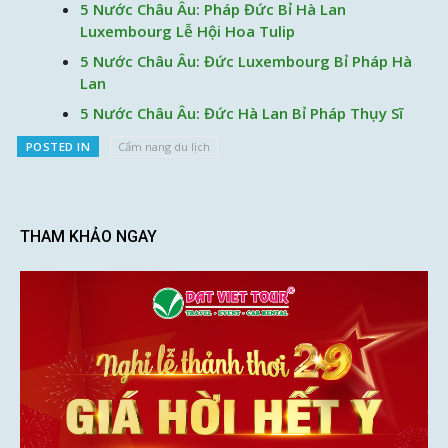
5 Nước Châu Âu: Pháp Đức Bỉ Hà Lan
Luxembourg Lễ Hội Hoa Tulip
5 Nước Châu Âu: Đức Luxembourg Bỉ Pháp Hà
Lan
5 Nước Châu Âu: Đức Hà Lan Bỉ Pháp Thụy Sĩ
POSTED IN
Cẩm nang du lịch
THAM KHẢO NGAY