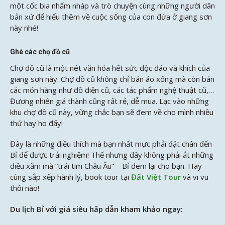
một cốc bia nhấm nháp và trò chuyện cùng những người dân
bản xứ để hiểu thêm về cuộc sống của con đứa ở giang sơn
này nhé!
Ghé các chợ đồ cũ
Chợ đồ cũ là một nét văn hóa hết sức độc đáo và khích của
giang sơn này. Chợ đồ cũ không chỉ bán áo xống mà còn bán
các món hàng như đồ điện cũ, các tác phẩm nghệ thuật cũ,…
Đương nhiên giá thành cũng rất rẻ, dễ mua. Lạc vào những
khu chợ đồ cũ này, vững chắc bạn sẽ đem về cho mình nhiều
thứ hay ho đấy!
Đây là những điều thích mà bạn nhất mực phải đặt chân đến
Bỉ để được trải nghiệm! Thế nhưng đây không phải ắt những
điều xăm mà “trái tim Châu Âu” – Bỉ đem lại cho bạn. Hãy
cùng sắp xếp hành lý, book tour tại
Đất Việt Tour
và vi vu
thôi nào!
Du lịch Bỉ với giá siêu hấp dẫn kham khảo ngay: