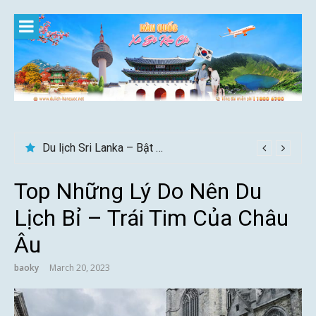
Skip
to
content
Du lịch Sri Lanka – Bật mí nên đi mùa nào đẹp
Top Những Lý Do Nên Du
Lịch Bỉ – Trái Tim Của Châu
Âu
baoky
March 20, 2023