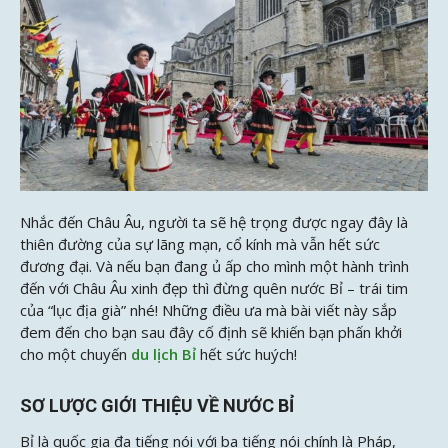
Nhắc đến Châu Âu, người ta sẽ hệ trọng được ngay đây là
thiên đường của sự lãng mạn, cổ kính mà vẫn hết sức
đương đại. Và nếu bạn đang ủ ấp cho mình một hành trình
đến với Châu Âu xinh đẹp thì đừng quên nước Bỉ – trái tim
của “lục địa già” nhé! Những điều ưa mà
bài viết này
sắp
đem đến cho bạn sau đây cố định sẽ khiến bạn phấn khởi
cho một chuyến
du lịch Bỉ
hết sức huých!
SƠ LƯỢC GIỚI THIỆU VỀ NƯỚC BỈ
Bỉ là quốc gia đa tiếng nói với ba tiếng nói chính là Pháp,