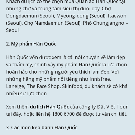
Khách du lịch có thể chọn mua Quần áo Hàn Quốc tại
những chợ và trung tâm siêu thị dưới đây: Chợ
Dongdaemun (Seoul), Myeong-dong (Seoul), Itaewon
(Seoul), Chợ Namdaemun (Seoul), Phố Chungjangno –
Seoul.
2. Mỹ phẩm Hàn Quốc
Hàn Quốc vốn được xem là cái nôi chuyên về làm đẹp
và thẩm mỹ, chính vậy mỹ phẩm Hàn Quốc là lựa chọn
hoàn hảo cho những người yêu thích làm đẹp. Với
những hãng mỹ phẩm nổi tiếng như Innisfree,
Laneige, The Face Shop, Skinfood, du khách sẽ có khá
nhiều sự lựa chọn.
Xem thêm
du lịch Hàn Quốc
của công ty Đất Việt Tour
tại đây, hoặc liên hệ 1800 6700 để được tư vấn chi tiết.
3. Các món kẹo bánh Hàn Quốc