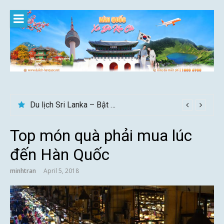
Skip
to
content
Du lịch Sri Lanka – Bật mí nên đi mùa nào đẹp
Gợi ý – Tháng 7 Hàn Quốc nên đi đâu, mặc gì đẹp?
Top món quà phải mua lúc
đến Hàn Quốc
minhtran
April 5, 2018