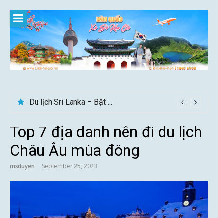
Skip
to
content
Gợi ý – Tháng 7 Hàn Quốc nên đi đâu, mặc gì đẹp?
Top 7 địa danh nên đi du lịch
Châu Âu mùa đông
msduyen
September 25, 2023