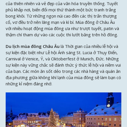
của thiên nhiên và vẻ đẹp của văn hóa truyền thống. Tuyết
phủ khắp nơi, biến đổi mọi thứ thành một bức tranh trắng
bong khôi. Từ những ngọn núi cao đến các thị trấn thượng
cổ, vơ đều trở nên lãng mạn và kì bí. Mùa đông ở Châu Âu
với nhiều hoạt động mùa đông ưa như trượt tuyết, patin và
thậm chí tham dự vào các cuộc thi lướt băng trên hồ đông.
Du lịch mùa đông Châu Âu
là Thời gian của nhiều lễ hội và
sự kiện đặc biệt như Lễ hội Ánh sáng St. Lucia ở Thụy Điển,
Carnival ở Venice, Ý, và Oktoberfest ở Munich, Đức. Những
sự kiện này vững chắc sẽ đánh thức ý thức lễ hội và niềm vui
của bạn. Các món ăn sốt dẻo trong các nhà hàng và quán ăn
địa phương giữa không khí lạnh của mùa đông sẽ làm bạn có
những kỉ niệm đáng nhớ.