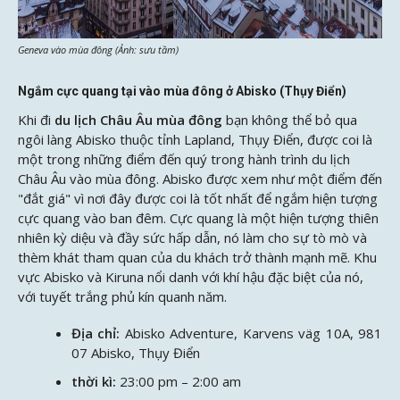
Geneva vào mùa đông (Ảnh: sưu tầm)
Ngắm cực quang tại vào mùa đông ở Abisko (Thụy Điển)
Khi đi
du lịch Châu Âu mùa đông
bạn không thể bỏ qua
ngôi làng Abisko thuộc tỉnh Lapland, Thụy Điển, được coi là
một trong những điểm đến quý trong hành trình du lịch
Châu Âu vào mùa đông. Abisko được xem như một điểm đến
"đắt giá" vì nơi đây được coi là tốt nhất để ngắm hiện tượng
cực quang vào ban đêm. Cực quang là một hiện tượng thiên
nhiên kỳ diệu và đầy sức hấp dẫn, nó làm cho sự tò mò và
thèm khát tham quan của du khách trở thành mạnh mẽ. Khu
vực Abisko và Kiruna nổi danh với khí hậu đặc biệt của nó,
với tuyết trắng phủ kín quanh năm.
Địa chỉ:
Abisko Adventure, Karvens väg 10A, 981
07 Abisko, Thụy Điển
thời kì:
23:00 pm – 2:00 am