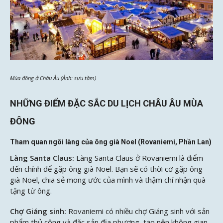
Mùa đông ở Châu Âu (Ảnh: sưu tầm)
NHỮNG ĐIỂM ĐẶC SẮC DU LỊCH CHÂU ÂU MÙA
ĐÔNG
Tham quan ngôi làng của ông già Noel (Rovaniemi, Phần Lan)
Làng Santa Claus:
Làng Santa Claus ở Rovaniemi là điểm
đến chính để gặp ông già Noel. Bạn sẽ có thời cơ gặp ông
già Noel, chia sẻ mong ước của mình và thậm chí nhận quà
tặng từ ông.
Chợ Giáng sinh:
Rovaniemi có nhiều chợ Giáng sinh với sản
phẩm thủ công và đặc sản địa phương, tạo nên không gian