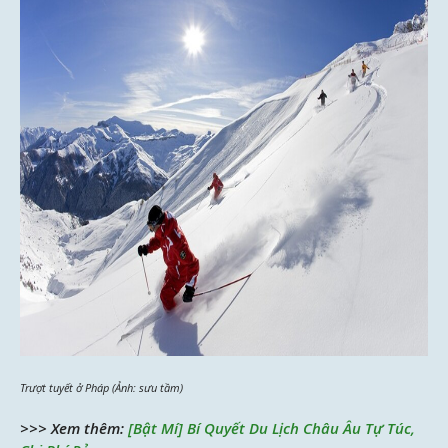
Trượt tuyết ở Pháp (Ảnh: sưu tầm)
>>> Xem thêm:
[Bật Mí] Bí Quyết Du Lịch Châu Âu Tự Túc,