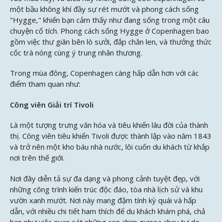
một bầu không khí đầy sự rét mướt và phong cách sống
"Hygge," khiến bạn cảm thấy như đang sống trong một câu
chuyện cổ tích. Phong cách sống Hygge ở Copenhagen bao
gồm việc thư giãn bên lò sưởi, đắp chăn len, và thưởng thức
cốc trà nóng cùng ý trung nhân thương.
Trong mùa đông, Copenhagen càng hấp dẫn hơn với các
điểm tham quan như:
Công viên Giải trí Tivoli
Là một tượng trưng văn hóa và tiêu khiển lâu đời của thành
thị. Công viên tiêu khiển Tivoli được thành lập vào năm 1843
và trở nên một kho báu nhà nước, lôi cuốn du khách từ khắp
nơi trên thế giới.
Nơi đây diễn tả sự đa dạng và phong cảnh tuyệt đẹp, với
những công trình kiến trúc độc đáo, tòa nhà lịch sử và khu
vườn xanh mướt. Nơi này mang đậm tính kỳ quái và hấp
dẫn, với nhiều chi tiết ham thích để du khách khám phá, chả
hạn như việc quan sát những con chim guinea chạy tự do