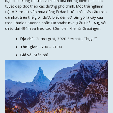
dạo chơi trong thị trấn và khám phá những điểm quan sát
tuyệt đẹp dọc theo các đường phố chính. Một trải nghiệm
tiệt ở Zermatt vào mùa đông là dạo bước trên cây cầu treo
dài nhất trên thế giới, được biết đến với tên gọi là cây cầu
treo Charles Kuonen hoặc Europabrücke (Cầu Châu Âu), với
chiều dài 494m và treo cao 85m trên khe núi Grabinger.
Địa chỉ :
Gornergrat, 3920 Zermatt, Thụy Sĩ
Thời gian :
8:00 – 21:00
Giá vé:
Miễn phí