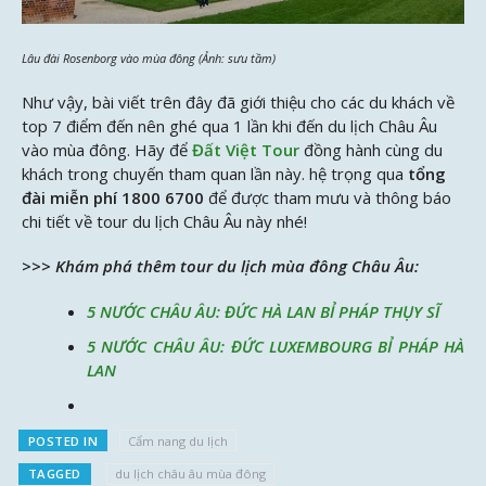
Lâu đài Rosenborg vào mùa đông (Ảnh: sưu tầm)
Như vậy, bài viết trên đây đã giới thiệu cho các du khách về
top 7 điểm đến nên ghé qua 1 lần khi đến du lịch Châu Âu
vào mùa đông. Hãy để
Đất Việt Tour
đồng hành cùng du
khách trong chuyến tham quan lần này. hệ trọng qua
tổng
đài miễn phí 1800 6700
để được tham mưu và thông báo
chi tiết về tour du lịch Châu Âu này nhé!
>>> Khám phá thêm tour du lịch mùa đông Châu Âu:
5 NƯỚC CHÂU ÂU: ĐỨC HÀ LAN BỈ PHÁP THỤY SĨ
5 NƯỚC CHÂU ÂU: ĐỨC LUXEMBOURG BỈ PHÁP HÀ
LAN
POSTED IN
Cẩm nang du lịch
TAGGED
du lịch châu âu mùa đông