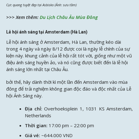
Cực quang tuyệt đẹp tại Asbisko (Ảnh: sưu tầm)
>>> Xem thêm:
Du Lịch Châu Âu Mùa Đông
Lễ hội ánh sáng tại Amsterdam (Hà Lan)
Lễ hội ánh sáng ở Amsterdam, Hà Lan, thường kéo dài
trong 4 ngày và ngày 8/12 được coi là ngày lễ chính của sự
kiện này. khung cảnh của lễ hội rất tót vời, giống như một vũ
điệu ánh sáng huyền ảo, và nó cũng được biết đến là lễ hội
ánh sáng lớn nhất tại Châu Âu.
bởi thế, hãy dành thời kì một lần đến Amsterdam vào mùa
đông để trải nghiệm không gian độc đáo và độc nhất của Lễ
hội Ánh Sáng này.
Địa chỉ:
Overhoeksplein 1, 1031 KS Amsterdam,
Netherlands
Thời gian:
17:00 pm – 22:00 pm
Giá vé:
~644.000 VND