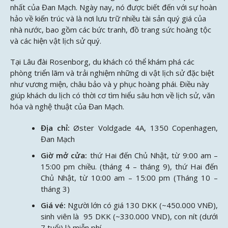
nhất của Đan Mạch. Ngày nay, nó được biết đến với sự hoàn
hảo về kiến trúc và là nơi lưu trữ nhiều tài sản quý giá của
nhà nước, bao gồm các bức tranh, đồ trang sức hoàng tộc
và các hiện vật lịch sử quý.
Tại Lâu đài Rosenborg, du khách có thể khám phá các
phòng triển lãm và trải nghiệm những di vật lịch sử đặc biệt
như vương miện, châu bảo và y phục hoàng phái. Điều này
giúp khách du lịch có thời cơ tìm hiểu sâu hơn về lịch sử, văn
hóa và nghệ thuật của Đan Mạch.
Địa chỉ:
Øster Voldgade 4A, 1350 Copenhagen,
Đan Mạch
Giờ mở cửa:
thứ Hai đến Chủ Nhật, từ 9:00 am –
15:00 pm chiều. (tháng 4 – tháng 9), thứ Hai đến
Chủ Nhật, từ 10:00 am – 15:00 pm (Tháng 10 –
tháng 3)
Giá vé:
Người lớn có giá 130 DKK (~450.000 VNĐ),
sinh viên là 95 DKK (~330.000 VND), con nít (dưới
7 tuổi) là miễn phí.