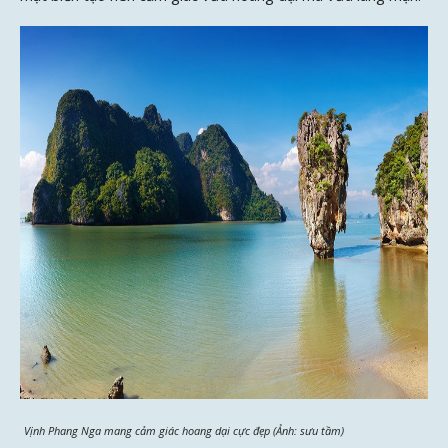
Vịnh Phang Nga mang cảm giác hoang dại cực đẹp (Ảnh: sưu tầm)