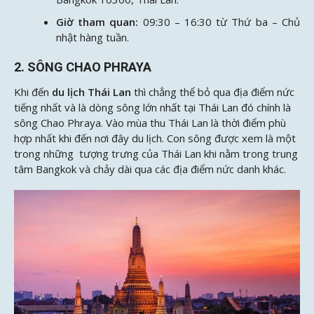
Giờ tham quan:
09:30 – 16:30 từ Thứ ba – Chủ
nhật hàng tuần.
2. SÔNG CHAO PHRAYA
Khi đến
du lịch Thái Lan
thì chẳng thể bỏ qua địa điểm nức
tiếng nhất và là dòng sông lớn nhất tại Thái Lan đó chính là
sông Chao Phraya. Vào mùa thu Thái Lan là thời điểm phù
hợp nhất khi đến nơi đây du lịch. Con sông được xem là một
trong những tượng trưng của Thái Lan khi nằm trong trung
tâm Bangkok và chảy dài qua các địa điểm nức danh khác.