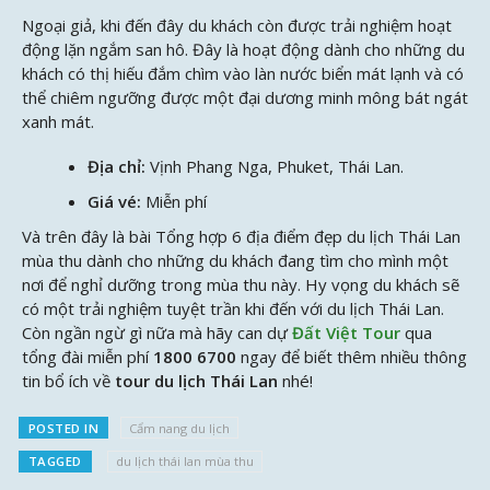
Ngoại giả, khi đến đây du khách còn được trải nghiệm hoạt
động lặn ngắm san hô. Đây là hoạt động dành cho những du
khách có thị hiếu đắm chìm vào làn nước biển mát lạnh và có
thể chiêm ngưỡng được một đại dương minh mông bát ngát
xanh mát.
Địa chỉ:
Vịnh Phang Nga, Phuket, Thái Lan.
Giá vé:
Miễn phí
Và trên đây là bài Tổng hợp 6 địa điểm đẹp du lịch Thái Lan
mùa thu dành cho những du khách đang tìm cho mình một
nơi để nghỉ dưỡng trong mùa thu này. Hy vọng du khách sẽ
có một trải nghiệm tuyệt trần khi đến với du lịch Thái Lan.
Còn ngần ngừ gì nữa mà hãy can dự
Đất Việt Tour
qua
tổng đài miễn phí
1800 6700
ngay để biết thêm nhiều thông
tin bổ ích về
tour du lịch Thái Lan
nhé!
POSTED IN
Cẩm nang du lịch
TAGGED
du lịch thái lan mùa thu