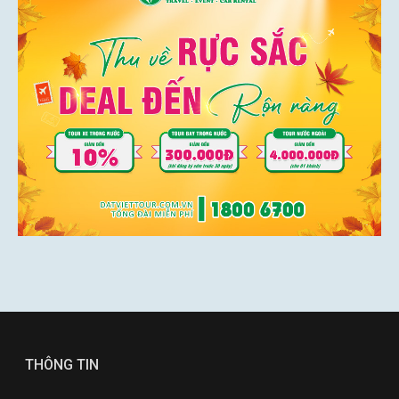
THÔNG TIN