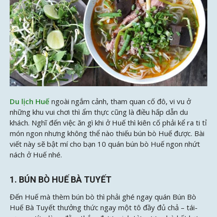
Du lịch Huế
ngoài ngắm cảnh, tham quan cố đô, vi vu ở
những khu vui chơi thì ẩm thực cũng là điều hấp dẫn du
khách. Nghĩ đến việc ăn gì khi ở Huế thì kiên cố phải kể ra ti tỉ
món ngon nhưng không thể nào thiếu bún bò Huế được. Bài
viết này sẽ bật mí cho bạn 10 quán bún bò Huế ngon nhứt
nách ở Huế nhé.
1. BÚN BÒ HUẾ BÀ TUYẾT
Đến Huế mà thèm bún bò thì phải ghé ngay quán Bún Bò
Huế Bà Tuyết thưởng thức ngay một tô đầy đủ chả – tái-