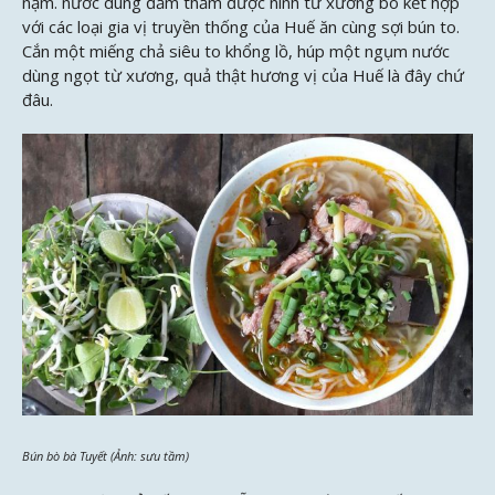
nạm. nước dùng đằm thắm được ninh từ xương bò kết hợp
với các loại gia vị truyền thống của Huế ăn cùng sợi bún to.
Cắn một miếng chả siêu to khổng lồ, húp một ngụm nước
dùng ngọt từ xương, quả thật hương vị của Huế là đây chứ
đâu.
Bún bò bà Tuyết (Ảnh: sưu tầm)