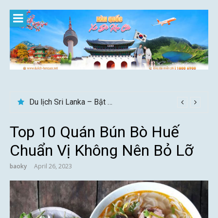
Skip
to
content
Gợi ý – Tháng 7 Hàn Quốc nên đi đâu, mặc gì đẹp?
Top 10 Quán Bún Bò Huế
Chuẩn Vị Không Nên Bỏ Lỡ
baoky
April 26, 2023