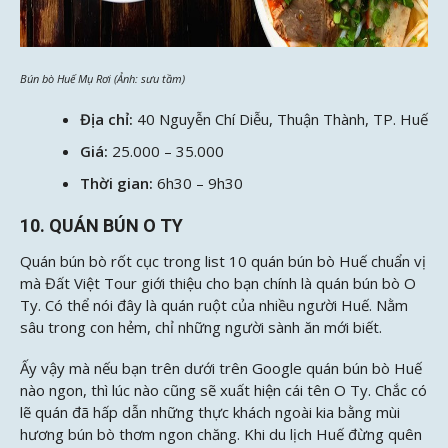
Bún bò Huế Mụ Rơi (Ảnh: sưu tầm)
Địa chỉ:
40 Nguyễn Chí Diễu, Thuận Thành, TP. Huế
Giá:
25.000 – 35.000
Thời gian:
6h30 – 9h30
10. QUÁN BÚN O TY
Quán bún bò rốt cục trong list 10 quán bún bò Huế chuẩn vị
mà Đất Việt Tour giới thiệu cho bạn chính là quán bún bò O
Ty. Có thể nói đây là quán ruột của nhiều người Huế. Nằm
sâu trong con hẻm, chỉ những người sành ăn mới biết.
Ấy vậy mà nếu bạn trên dưới trên Google quán bún bò Huế
nào ngon, thì lúc nào cũng sẽ xuất hiện cái tên O Ty. Chắc có
lẽ quán đã hấp dẫn những thực khách ngoài kia bằng mùi
hương bún bò thơm ngon chăng. Khi du lịch Huế đừng quên