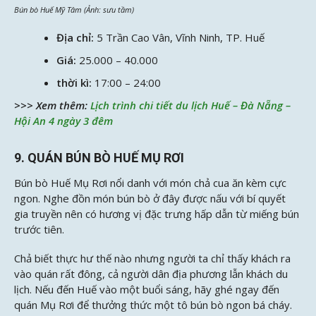
Bún bò Huế Mỹ Tâm (Ảnh: sưu tầm)
Địa chỉ:
5 Trần Cao Vân, Vĩnh Ninh, TP. Huế
Giá:
25.000 – 40.000
thời kì:
17:00 – 24:00
>>> Xem thêm:
Lịch trình chi tiết du lịch Huế – Đà Nẵng –
Hội An 4 ngày 3 đêm
9. QUÁN BÚN BÒ HUẾ MỤ RƠI
Bún bò Huế Mụ Rơi nổi danh với món chả cua ăn kèm cực
ngon. Nghe đồn món bún bò ở đây được nấu với bí quyết
gia truyền nên có hương vị đặc trưng hấp dẫn từ miếng bún
trước tiên.
Chả biết thực hư thế nào nhưng người ta chỉ thấy khách ra
vào quán rất đông, cả người dân địa phương lẫn khách du
lịch. Nếu đến Huế vào một buổi sáng, hãy ghé ngay đến
quán Mụ Rơi để thưởng thức một tô bún bò ngon bá cháy.