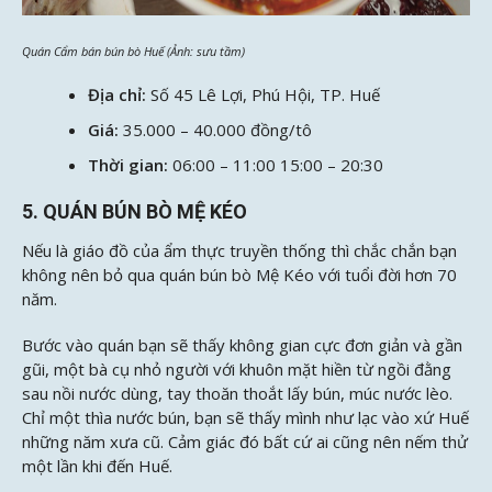
Quán Cẩm bán bún bò Huế (Ảnh: sưu tầm)
Địa chỉ:
Số 45 Lê Lợi, Phú Hội, TP. Huế
Giá:
35.000 – 40.000 đồng/tô
Thời gian:
06:00 – 11:00 15:00 – 20:30
5. QUÁN BÚN BÒ MỆ KÉO
Nếu là giáo đồ của ẩm thực truyền thống thì chắc chắn bạn
không nên bỏ qua quán bún bò Mệ Kéo với tuổi đời hơn 70
năm.
Bước vào quán bạn sẽ thấy không gian cực đơn giản và gần
gũi, một bà cụ nhỏ người với khuôn mặt hiền từ ngồi đằng
sau nồi nước dùng, tay thoăn thoắt lấy bún, múc nước lèo.
Chỉ một thìa nước bún, bạn sẽ thấy mình như lạc vào xứ Huế
những năm xưa cũ. Cảm giác đó bất cứ ai cũng nên nếm thử
một lần khi đến Huế.