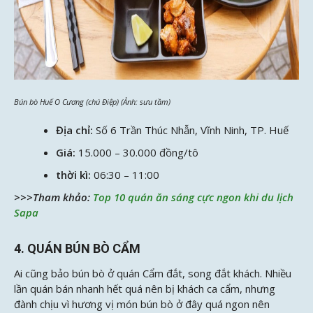
Bún bò Huế O Cương (chú Điệp) (Ảnh: sưu tầm)
Địa chỉ:
Số 6 Trần Thúc Nhẫn, Vĩnh Ninh, TP. Huế
Giá:
15.000 – 30.000 đồng/tô
thời kì:
06:30 – 11:00
>>>Tham khảo:
Top 10 quán ăn sáng cực ngon khi du lịch
Sapa
4. QUÁN BÚN BÒ CẨM
Ai cũng bảo bún bò ở quán Cẩm đắt, song đắt khách. Nhiều
lần quán bán nhanh hết quá nên bị khách ca cẩm, nhưng
đành chịu vì hương vị món bún bò ở đây quá ngon nên