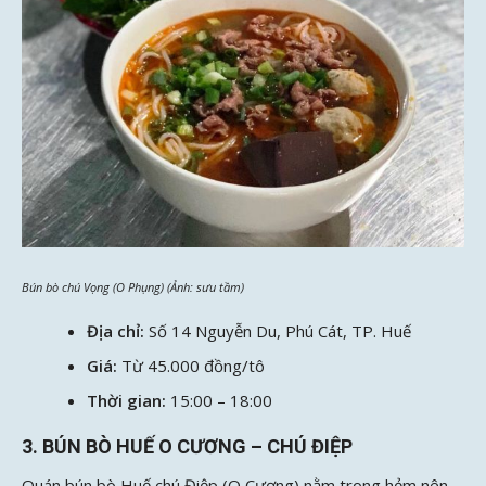
Bún bò chú Vọng (O Phụng) (Ảnh: sưu tầm)
Địa chỉ:
Số 14 Nguyễn Du, Phú Cát, TP. Huế
Giá:
Từ 45.000 đồng/tô
Thời gian:
15:00 – 18:00
3. BÚN BÒ HUẾ O CƯƠNG – CHÚ ĐIỆP
Quán bún bò Huế chú Điệp (O Cương) nằm trong hẻm nên