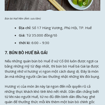
Bún bò Huế Hẻm (Ảnh: sưu tầm)
Địa chỉ:
Số 17 Hùng Vương, Phú Hội, TP. Huế
Giá:
Từ 35.000 đồng/tô
thời kì:
6:00 – 9:30
7. BÚN BÒ HUẾ BÀ GÁI
Nếu những quán bún bò Huế ở xứ Cố Đô luôn được ngợi ca
bằng những mỹ từ đẹp nhất, thì bún bò Huế bà Gái lại được
thương nhớ vì hương vị ngon một cách dung dị. Đây là món
ăn mà những người cần lao thường nhật những khi đói bụng.
Hương vị của món ăn này lại ngon đến nỗi quyến rũ cả
những thực khách khó tính khó nết nhất. Dần dần chẳng biết
từ khi nào người Huế, từ no đủ đến bình dân đều hay ghé
quán để thưởng thức mỗi khi thèm một bún bò chính gốc