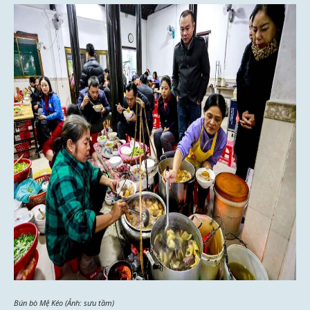
Bún bò Mệ Kéo (Ảnh: sưu tầm)