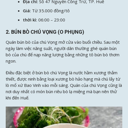
Địa chỉ:
Số 47 Nguyễn Công Trứ, TP. Huế
Giá:
Từ 35.000 đồng/tô
thời kì:
06:00 – 23:00
2. BÚN BÒ CHÚ VỌNG (O PHỤNG)
Quán bún bò của chú Vọng mở cửa vào buổi chiều. Sau một
ngày làm việc năng suất, người dân thường ghé quán bún
bò của chú để nạp năng lượng bằng những tô bún bò thơm
ngon.
Điều đặc biệt ở bún bò chú Vọng là nước hầm xương thắm
thiết, được ninh bằng loại xương bò hảo hạng mà chú lấy từ
lò mổ xứ Bao Vinh vào mỗi sáng. Quán của chú Vọng cũng là
nơi duy nhất có món bún riêu bò lạ miệng mà bạn nên thử
khi đến Huế.