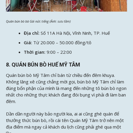
Quán bún bò bà Gái nức tiếng (Ảnh: sưu tầm)
Địa chỉ:
Số 11A Hà Nội, Vĩnh Ninh, TP. Huế
Giá:
Từ 20.000 – 50.000 đồng/tô
Thời gian:
9:00 – 22:00
8. QUÁN BÚN BÒ HUẾ MỸ TÂM
Quán bún bò Mỹ Tâm chỉ bán từ chiều đến đêm khuya.
Không lăng xê cũng chẳng mời gọi, bún bò Mỹ Tâm chỉ làm
đúng bổn phận của mình là mang đến những tô bún bò ngon
nhất cho những thực khách đang đói bụng vì phải đi làm ban
đêm.
Dần dần người này bảo người kia, ai ai cũng ghé quán để
thưởng thức bún bò, rồi cái tên Quán Mỹ Tâm trở nên một
địa điểm mà ngay cả khách du lịch cũng phải ghé qua một