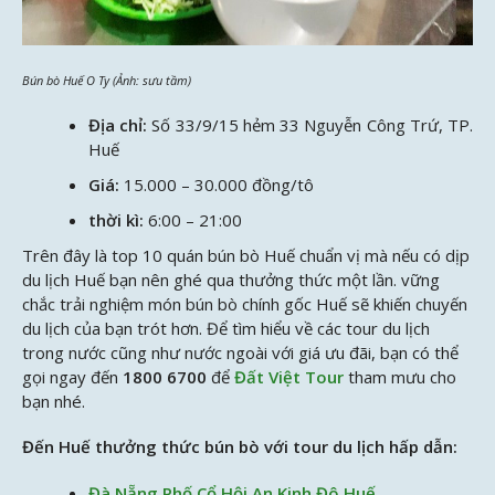
Bún bò Huế O Ty (Ảnh: sưu tầm)
Địa chỉ:
Số 33/9/15 hẻm 33 Nguyễn Công Trứ, TP.
Huế
Giá:
15.000 – 30.000 đồng/tô
thời kì:
6:00 – 21:00
Trên đây là top 10 quán bún bò Huế chuẩn vị mà nếu có dịp
du lịch Huế bạn nên ghé qua thưởng thức một lần. vững
chắc trải nghiệm món bún bò chính gốc Huế sẽ khiến chuyến
du lịch của bạn trót hơn. Để tìm hiểu về các tour du lịch
trong nước cũng như nước ngoài với giá ưu đãi, bạn có thể
gọi ngay đến
1800 6700
để
Đất Việt Tour
tham mưu cho
bạn nhé.
Đến Huế thưởng thức bún bò với tour du lịch hấp dẫn:
Đà Nẵng Phố Cổ Hội An Kinh Đô Huế