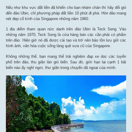
Nếu như khu vực đất liền đã khiến cho bạn nhàm chán thì hãy đổi gió
đến đảo Ubin, chỉ phương pháp đất liền 10 phút đi phà. Hòn đảo mang
nét đẹp cổ kính của Singapore những năm 1960.
1 địa điểm tham quan nức danh trên đảo Ubin là Teck Seng. Vào
những năm 1970, Teck Seng là cửa hàng bán các cần phải có phẩm
trên đảo. Hiện giờ nó đã được cải tạo và trở nên bảo tồn lưu giữ các
hình ảnh, văn hóa cuộc sống làng quê xưa cũ của Singapore.
Không những thế, bạn mang thể trải nghiệm đạp xe dọc các tuyến
phố trên đảo, thu giãn làn gió biển. Sau đó, giới hạn lại cạnh 1 bãi
biển nào ấy nghỉ ngơi, thư giãn trong chuyến dã ngoại của mình.