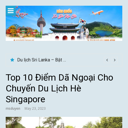
Skip
to
content
Du lịch Sri Lanka – Bật mí nên đi mùa nào đẹp
Gợi ý – Tháng 7 Hàn Quốc nên đi đâu, mặc gì đẹp?
Top 10 Điểm Dã Ngoại Cho
Chuyến Du Lịch Hè
Singapore
msduyen
May 23, 2023