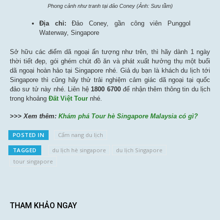
Phong cảnh như tranh tại đảo Coney (Ảnh: Sưu tầm)
Địa chỉ:
Đảo Coney, gần công viên Punggol
Waterway, Singapore
Sở hữu các điểm dã ngoại ấn tượng như trên, thì hãy dành 1 ngày
thời tiết đẹp, gói ghém chút đồ ăn và phát xuất hưởng thụ một buổi
dã ngoại hoàn hảo tại Singapore nhé. Giả dụ bạn là khách du lịch tới
Singapore thì cũng hãy thử trải nghiệm cảm giác dã ngoại tại quốc
đảo sư tử này nhé. Liên hệ
1800 6700
để nhận thêm thông tin du lịch
trong khoảng
Đất Việt Tour
nhé.
>>> Xem thêm:
Khám phá Tour hè Singapore Malaysia có gì?
POSTED IN
Cẩm nang du lịch
TAGGED
du lịch hè singapore
du lịch Singapore
tour singapore
THAM KHẢO NGAY