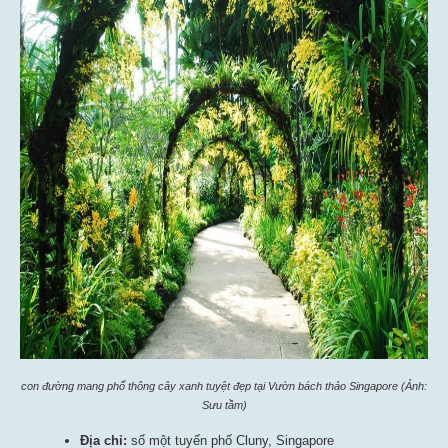
con đường mang phổ thông cây xanh tuyệt đẹp tại Vườn bách thảo Singapore (Ảnh:
Sưu tầm)
Địa chỉ:
số một tuyến phố Cluny, Singapore