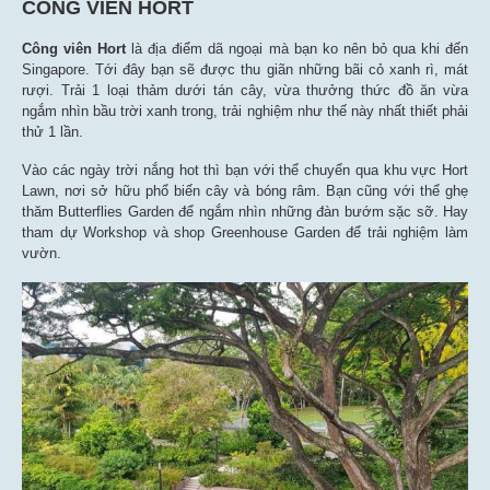
CÔNG VIÊN HORT
Công viên Hort
là địa điểm dã ngoại mà bạn ko nên bỏ qua khi đến
Singapore. Tới đây bạn sẽ được thu giãn những bãi cỏ xanh rì, mát
rượi. Trải 1 loại thảm dưới tán cây, vừa thưởng thức đồ ăn vừa
ngắm nhìn bầu trời xanh trong, trải nghiệm như thế này nhất thiết phải
thử 1 lần.
Vào các ngày trời nắng hot thì bạn với thể chuyển qua khu vực Hort
Lawn, nơi sở hữu phổ biến cây và bóng râm. Bạn cũng với thể ghẹ
thăm Butterflies Garden để ngắm nhìn những đàn bướm sặc sỡ. Hay
tham dự Workshop và shop Greenhouse Garden để trải nghiệm làm
vườn.