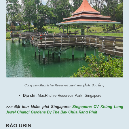
Công viên Macritchie Reservoir xanh mát (Ảnh: Sưu tầm)
Địa chỉ:
MacRitchie Reservoir Park, Singapore
>>> Đặt tour khám phá Singapore:
Singapore: CV Khủng Long
Jewel Changi Gardens By The Bay Chùa Răng Phật
ĐẢO UBIN