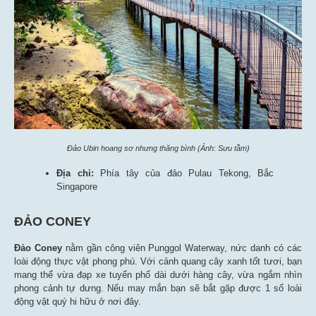
Đảo Ubin hoang sơ nhưng thăng bình (Ảnh: Sưu tầm)
Địa chỉ:
Phía tây của đảo Pulau Tekong, Bắc
Singapore
ĐẢO CONEY
Đảo Coney
nằm gần công viên Punggol Waterway, nức danh có các
loài động thực vật phong phú. Với cảnh quang cây xanh tốt tươi, bạn
mang thể vừa đạp xe tuyến phố dài dưới hàng cây, vừa ngắm nhìn
phong cảnh tự dưng. Nếu may mắn bạn sẽ bắt gặp được 1 số loài
động vật quý hi hữu ở nơi đây.