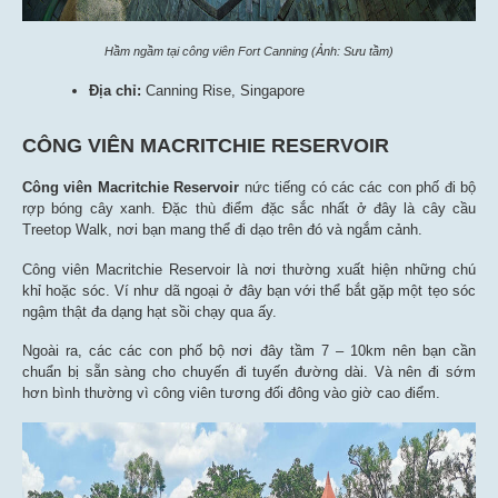
Hầm ngầm tại công viên Fort Canning (Ảnh: Sưu tầm)
Địa chỉ:
Canning Rise, Singapore
CÔNG VIÊN MACRITCHIE RESERVOIR
Công viên Macritchie Reservoir
nức tiếng có các các con phố đi bộ
rợp bóng cây xanh. Đặc thù điểm đặc sắc nhất ở đây là cây cầu
Treetop Walk, nơi bạn mang thể đi dạo trên đó và ngắm cảnh.
Công viên Macritchie Reservoir là nơi thường xuất hiện những chú
khỉ hoặc sóc. Ví như dã ngoại ở đây bạn với thể bắt gặp một tẹo sóc
ngậm thật đa dạng hạt sồi chạy qua ấy.
Ngoài ra, các các con phố bộ nơi đây tầm 7 – 10km nên bạn cần
chuẩn bị sẵn sàng cho chuyến đi tuyến đường dài. Và nên đi sớm
hơn bình thường vì công viên tương đối đông vào giờ cao điểm.