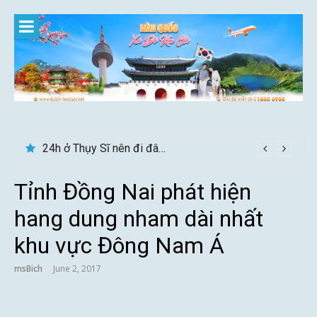
Skip
to
content
Du lịch Sri Lanka – Bật mí nên đi mùa nào đẹp
24h ở Thụy Sĩ nên đi đâu, chơi gì?
Tỉnh Đồng Nai phát hiện
hang dung nham dài nhất
khu vực Đông Nam Á
msBich
June 2, 2017