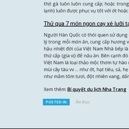
thịt gà luôn luôn cung cấp; hoặc tr
lạnh) luôn được phục vụ tốt với ớt hoặc
Thử qua 7 món ngon cay xé lưỡi t
Người Hàn Quốc có thói quen sử dụng cá
lý trong mỗi món ăn, cung cấp hương 
hậu nhiệt đới của Việt Nam Nhà bếp là 
thứ cấp (gia vị) để nấu ăn. Bên cạnh đó 
Việt Nam là loại thảo mộc thơm tự hào như
mùi cây tàu vv … như ớt, hạt tiêu, sả, hẹ
như mắm tôm tươi, đột nhiên vang, dấ
Xem thêm:
Bí quyết du lịch Nha Trang
POSTED IN
Ẩm thực