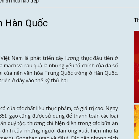
nên đi mùa nào đẹp
h Hàn Quốc
T
a Việt Nam là phát triển cây lương thực đầu tiên ở
úa mạch và rau quả là những yếu tố chính của đa số
ời của nền văn hóa Trung Quốc trồng ở Hàn Quốc,
riển ở đây vào thế kỷ thứ hai.
ó của các chất liệu thực phẩm, có giá trị cao. Ngay
8-935), gạo cũng được sử dụng để thanh toán các loại
ăn quý tộc, thường chỉ hiện diện trong các bữa ăn
ia đình của những người đàn ông xuất hiện như là
mạch), Gongbap (gạo và đậu). Các bếp phong cách