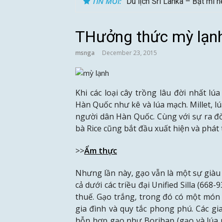
TIN MỚI:
Du lịch Sri Lanka – Bật mí 
THưởng thức mỳ lạn
msnga
December 23, 2015
Khi các loại cây trồng lâu đời nhất lú
Hàn Quốc như kê và lúa mạch. Millet, l
người dân Hàn Quốc. Cùng với sự ra đ
bà Rice cũng bắt đầu xuất hiện và phát t
>>
Ẩm thực
Nhưng lần này, gạo vẫn là một sự giàu c
cả dưới các triều đại Unified Silla (66
thuế. Gạo trắng, trong đó có một món 
gia đình và quy tắc phong phú. Các g
hỗn hợp gạo như Boribap (gạo và lúa 