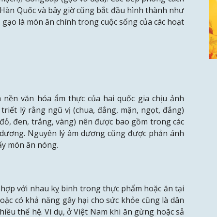
i Hàn Quốc và bây giờ cũng bắt đầu hình thành như
, gạo là món ăn chính trong cuộc sống của các hoạt
nền văn hóa ẩm thực của hai quốc gia chịu ảnh
iết lý rằng ngũ vị (chua, đắng, mặn, ngọt, đắng)
 đỏ, đen, trắng, vàng) nên được bao gồm trong các
à dương. Nguyên lý âm dương cũng được phản ánh
lấy món ăn nóng.
ợp với nhau kỵ binh trong thực phẩm hoặc ăn tại
hoặc có khả năng gây hại cho sức khỏe cũng là dân
iều thế hệ. Ví dụ, ở Việt Nam khi ăn gừng hoặc sả