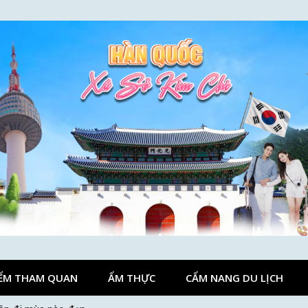
ỂM THAM QUAN
ẨM THỰC
CẨM NANG DU LỊCH