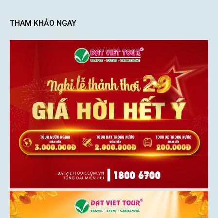
THAM KHẢO NGAY