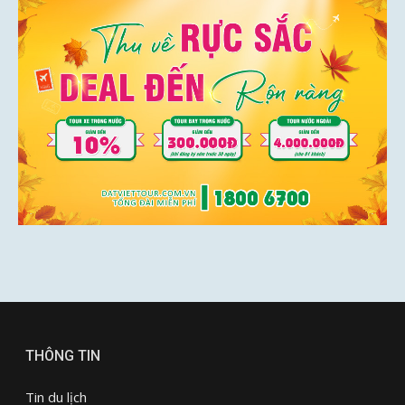
THÔNG TIN
Tin du lịch