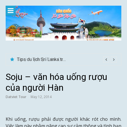
Skip
to
content
Tips du lịch Sri Lanka trọn vẹn cho người mới
Soju – văn hóa uống rượu
của người Hàn
Datviet Tour
May 12, 2014
Khi uống, rượu phải được người khác rót cho mình.
Việc làm này nhằm nâng cao sự cảm thông và tình bạn