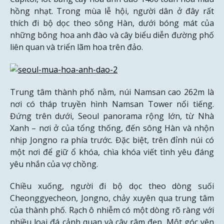
hồng nhạt. Trong mùa lễ hội, người dân ở đây rất
thích đi bộ dọc theo sông Hàn, dưới bóng mát của
những bông hoa anh đào và cây biểu diễn đường phố
liên quan và triển lãm hoa trên đảo.
Trung tâm thành phố nằm, núi Namsan cao 262m là
nơi có tháp truyền hình Namsan Tower nổi tiếng.
Đứng trên dưới, Seoul panorama rộng lớn, từ Nhà
Xanh – nơi ở của tổng thống, đến sông Hàn và nhộn
nhịp Jongno ra phía trước. Đặc biệt, trên đỉnh núi có
một nơi để giữ ổ khóa, chìa khóa viết tình yêu đáng
yêu nhắn của vợ chồng.
Chiều xuống, người đi bộ dọc theo dòng suối
Cheonggyecheon, Jongno, chảy xuyên qua trung tâm
của thành phố. Rạch ô nhiễm có một dòng rõ ràng với
nhiều loại đá cảnh quan và cây râm đẹp. Một góc yên