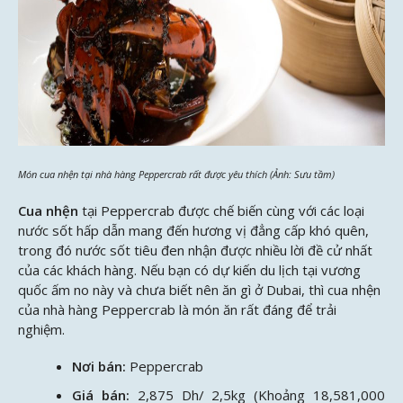
Món cua nhện tại nhà hàng Peppercrab rất được yêu thích (Ảnh: Sưu tầm)
Cua nhện
tại Peppercrab được chế biến cùng với các loại
nước sốt hấp dẫn mang đến hương vị đẳng cấp khó quên,
trong đó nước sốt tiêu đen nhận được nhiều lời đề cử nhất
của các khách hàng. Nếu bạn có dự kiến du lịch tại vương
quốc ấm no này và chưa biết nên ăn gì ở Dubai, thì cua nhện
của nhà hàng Peppercrab là món ăn rất đáng để trải
nghiệm.
Nơi bán:
Peppercrab
Giá bán:
2,875 Dh/ 2,5kg (Khoảng 18,581,000