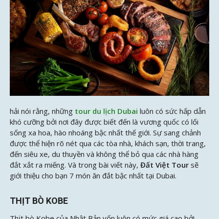
hải nói rằng, những
tour du lịch Dubai
luôn có sức hấp dẫn
khó cưỡng bởi nơi đây được biết đến là vương quốc có lối
sống xa hoa, hào nhoáng bậc nhất thế giới. Sự sang chảnh
được thể hiện rõ nét qua các tòa nhà, khách sạn, thời trang,
đến siêu xe, du thuyền và không thể bỏ qua các nhà hàng
đắt xắt ra miếng. Và trong bài viết này,
Đất Việt Tour
sẽ
giới thiệu cho bạn 7 món ăn đắt bậc nhất tại Dubai.
THỊT BÒ KOBE
Thịt bò Kobe của Nhật Bản vốn luôn có mức giá cao bởi