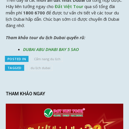
Trên đây là các
món ăn đắt nhất Dubai
đã tổng hợp được.
Hãy liên tưởng ngay cho
Đất Việt Tour
qua số tổng đài
miễn phí
1800 6700
để được tư vấn chi tiết về các tour du
lịch Dubai hấp dẫn. Chúc bạn sớm có được chuyến đi Dubai
đáng nhớ.
Tham khảo tour du lịch Dubai quyến rũ:
DUBAI ABU DHABI BAY 5 SAO
POSTED IN
Cẩm nang du lịch
TAGGED
du lịch dubai
THAM KHẢO NGAY