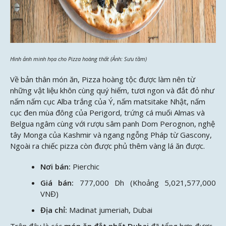
Hình ảnh minh họa cho Pizza hoàng thất (Ảnh: Sưu tầm)
Về bản thân món ăn, Pizza hoàng tộc được làm nên từ
những vật liệu khôn cùng quý hiếm, tươi ngon và đắt đỏ như
nấm nấm cục Alba trắng của Ý, nấm matsitake Nhật, nấm
cục đen mùa đông của Perigord, trứng cá muối Almas và
Belgua ngâm cùng với rượu sâm panh Dom Perognon, nghệ
tây Monga của Kashmir và ngang ngỗng Pháp từ Gascony,
Ngoài ra chiếc pizza còn được phủ thêm vàng lá ăn được.
Nơi bán:
Pierchic
Giá bán:
777,000 Dh (Khoảng 5,021,577,000
VNĐ)
Địa chỉ:
Madinat jumeriah, Dubai