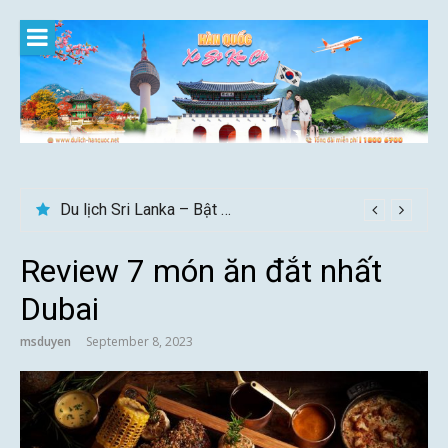
Skip
to
content
Du lịch Sri Lanka – Bật mí nên đi mùa nào đẹp
Review 7 món ăn đắt nhất
Dubai
msduyen
September 8, 2023