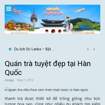
Skip
to
content
Du lịch Sri Lanka – Bật mí nên đi mùa nào đẹp
Quán trà tuyệt đẹp tại Hàn
Quốc
msnga
May 7, 2016
thanh trà được thiết kế để trông giống như bức
tượng hoa sen, cũng như nhiều du khách tìm kiếm