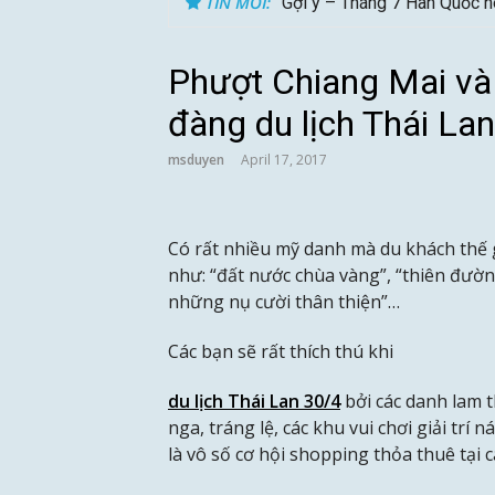
TIN MỚI:
Gợi ý – Tháng 7 Hàn Quốc n
Phượt Chiang Mai và 
đàng du lịch Thái Lan
msduyen
April 17, 2017
Có rất nhiều mỹ danh mà du khách thế g
như: “đất nước chùa vàng”, “thiên đườn
những nụ cười thân thiện”…
Các bạn sẽ rất thích thú khi
du lịch Thái Lan 30/4
bởi các danh lam 
nga, tráng lệ, các khu vui chơi giải trí 
là vô số cơ hội shopping thỏa thuê tại 