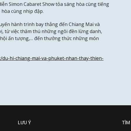
iễn Simon Cabaret Show tỏa sáng hòa cùng tiếng
n hòa cùng nhịp đập.
uyến hành trình bay thẳng đến Chiang Mai và
vị, từ việc thăm thú những ngôi đền lừng danh,
ễ hội ấn tượng,… đến thưởng thức những món
t/du-hi-chiang-mai-va-phuket-nhan-thay-thien-
LƯU Ý
TÌM