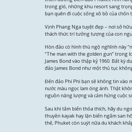
trong gió, những khu resort sang trọn
bạn quên đi cuộc sống xô bồ của chốn t
Vịnh Phang Nga tuyệt đẹp – nơi sở hữu
thách thức trí tưởng tượng của con ngư
Hòn đảo có hình thù ngộ nghĩnh này “n
“The man with the golden gun” trong loạ
James Bond vào thập kỷ 1960. Bất kỳ du
đảo James Bond như một thủ tục không
Đến đảo Phi Phi bạn sẽ không tin vào m
nước màu ngọc lam óng ánh. Thật không 
nguồn năng lượng và cảm hứng cuộc s
Sau khi tắm biển thỏa thích, hãy du n
thuyền kayak hay lặn biển ngắm san hô
thế, Phuket còn suýt nữa du khách khắp 