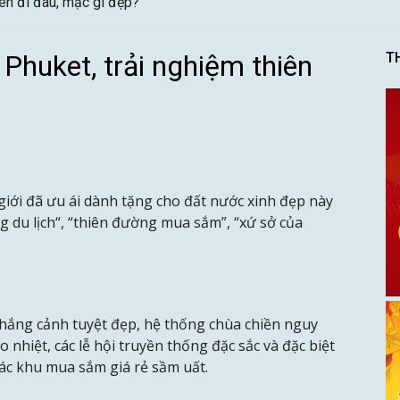
ên đi đâu, mặc gì đẹp?
Phuket, trải nghiệm thiên
T
iới đã ưu ái dành tặng cho đất nước xinh đẹp này
g du lịch“, “thiên đường mua sắm”, “xứ sở của
thắng cảnh tuyệt đẹp, hệ thống chùa chiền nguy
náo nhiệt, các lễ hội truyền thống đặc sắc và đặc biệt
các khu mua sắm giá rẻ sầm uất.