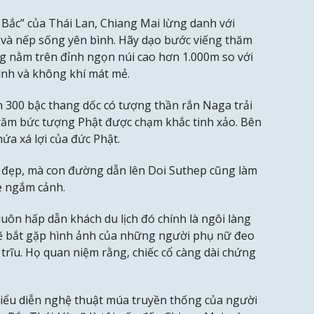
ắc” của Thái Lan, Chiang Mai lừng danh với
và nếp sống yên bình. Hãy dạo bước viếng thăm
ng nằm trên đỉnh ngọn núi cao hơn 1.000m so với
ình và không khí mát mẻ.
n 300 bậc thang dốc có tượng thần rắn Naga trải
trăm bức tượng Phật được chạm khắc tinh xảo. Bên
ứa xá lợi của đức Phật.
 đẹp, mà con đường dẫn lên Doi Suthep cũng làm
xe ngắm cảnh.
uôn hấp dẫn khách du lịch đó chính là ngôi làng
 sẽ bắt gặp hình ảnh của những người phụ nữ đeo
rĩu. Họ quan niệm rằng, chiếc cổ càng dài chứng
iểu diễn nghệ thuật múa truyền thống của người