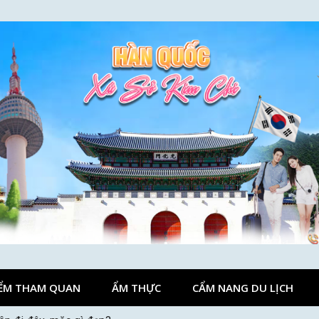
ỂM THAM QUAN
ẨM THỰC
CẨM NANG DU LỊCH