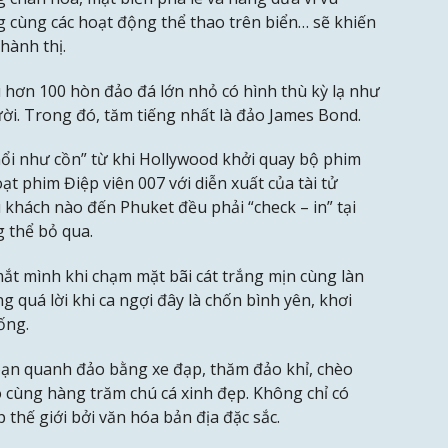
g cùng các hoạt động thể thao trên biển… sẽ khiến
hành thị.
 hơn 100 hòn đảo đá lớn nhỏ có hình thù kỳ lạ như
ời. Trong đó, tăm tiếng nhất là đảo James Bond.
ổi như cồn” từ khi Hollywood khởi quay bộ phim
t phim Điệp viên 007 với diễn xuất của tài tử
 khách nào đến Phuket đều phải “check – in” tại
 thể bỏ qua.
ắt mình khi chạm mặt bãi cát trắng mịn cùng làn
quá lời khi ca ngợi đây là chốn bình yên, khơi
ống.
goạn quanh đảo bằng xe đạp, thăm đảo khỉ, chèo
 cùng hàng trăm chú cá xinh đẹp. Không chỉ có
thế giới bởi văn hóa bản địa đặc sắc.