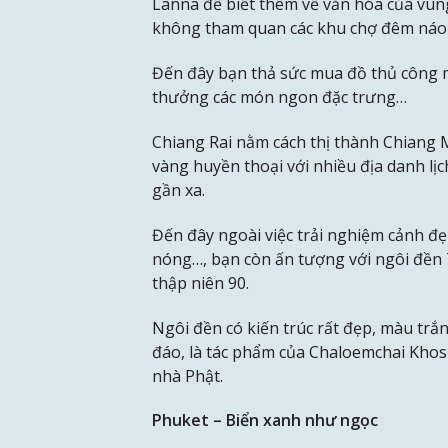
Lanna để biết thêm về văn hóa của vùng
không tham quan các khu chợ đêm náo 
Đến đây bạn thả sức mua đồ thủ công m
thưởng các món ngon đặc trưng…
Chiang Rai nằm cách thị thành Chiang 
vàng huyền thoại với nhiều địa danh lị
gần xa.
Đến đây ngoài việc trải nghiệm cảnh đ
nóng…, bạn còn ấn tượng với ngôi đền
thập niên 90.
Ngôi đền có kiến trúc rất đẹp, màu trắn
đáo, là tác phẩm của Chaloemchai Khosi
nhà Phật.
Phuket – Biển xanh như ngọc