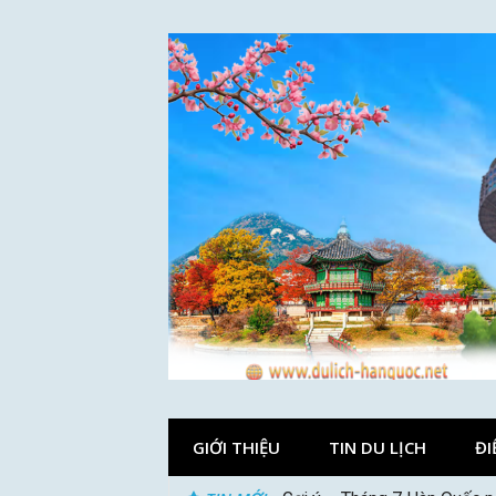
Skip
to
content
GIỚI THIỆU
TIN DU LỊCH
ĐI