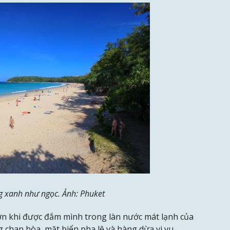
g xanh như ngọc. Ảnh: Phuket
ơn khi được đắm mình trong làn nước mát lạnh của
 chan hòa, mặt biển pha lê và hàng dừa vi vu