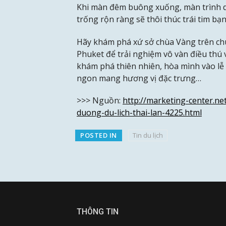
Khi màn đêm buông xuống, màn trình d
trống rộn ràng sẽ thôi thúc trái tim bạ
Hãy khám phá xứ sở chùa Vàng trên ch
Phuket để trải nghiệm vô vàn điều thú 
khám phá thiên nhiên, hòa mình vào l
ngon mang hương vị đặc trưng…
>>> Nguồn:
http://marketing-center.ne
duong-du-lich-thai-lan-4225.html
POSTED IN
Tin du lịch
THÔNG TIN