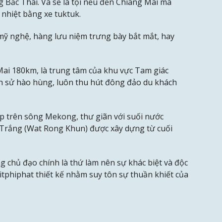
 Bắc Thái. Và sẽ là tội nếu đến Chiang Mai mà
nhiệt bằng xe tuktuk.
ỹ nghệ, hàng lưu niệm trưng bày bắt mắt, hay
Mai 180km, là trung tâm của khu vực Tam giác
ch sử hào hùng, luôn thu hút đông đảo du khách
ẹp trên sông Mekong, thư giãn với suối nước
 Trắng (Wat Rong Khun) được xây dựng từ cuối
g chủ đạo chính là thứ làm nên sự khác biệt và độc
tphiphat thiết kế nhằm suy tôn sự thuần khiết của