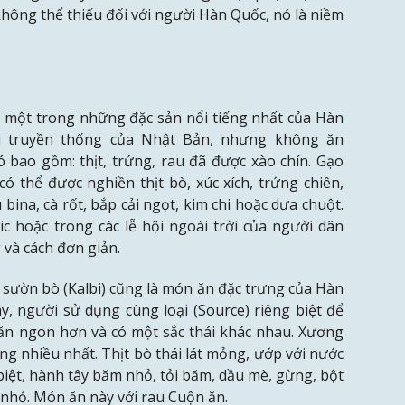
hông thể thiếu đối với người Hàn Quốc, nó là niềm
à một trong những đặc sản nổi tiếng nhất của Hàn
ới truyền thống của Nhật Bản, nhưng không ăn
 bao gồm: thịt, trứng, rau đã được xào chín. Gạo
ó thể được nghiền thịt bò, xúc xích, trứng chiên,
bina, cà rốt, bắp cải ngọt, kim chi hoặc dưa chuột.
c hoặc trong các lễ hội ngoài trời của người dân
 và cách đơn giản.
 sườn bò (Kalbi) cũng là món ăn đặc trưng của Hàn
, người sử dụng cùng loại (Source) riêng biệt để
 ăn ngon hơn và có một sắc thái khác nhau. Xương
ụng nhiều nhất. Thịt bò thái lát mỏng, ướp với nước
biệt, hành tây băm nhỏ, tỏi băm, dầu mè, gừng, bột
 nhỏ. Món ăn này với rau Cuộn ăn.