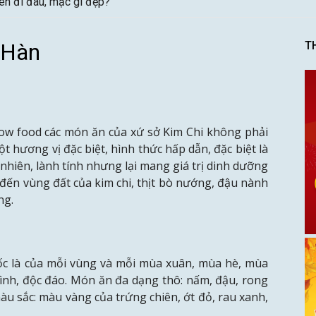
ên đi đâu, mặc gì đẹp?
 Hàn
T
ow food các món ăn của xứ sở Kim Chi không phải
t hương vị đặc biệt, hình thức hấp dẫn, đặc biệt là
nhiên, lành tính nhưng lại mang giá trị dinh dưỡng
đến vùng đất của kim chi, thịt bò nướng, đậu nành
ng.
ốc là của mỗi vùng và mỗi mùa xuân, mùa hè, mùa
ình, độc đáo. Món ăn đa dạng thô: nấm, đậu, rong
 màu sắc: màu vàng của trứng chiên, ớt đỏ, rau xanh,