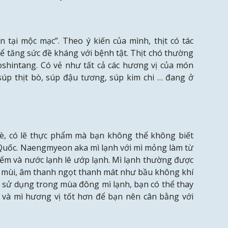
tại mộc mạc”. Theo ý kiến ​​của mình, thịt có tác
ể tăng sức đề kháng với bệnh tật. Thịt chó thường
oshintang. Có vẻ như tất cả các hương vị của món
úp thịt bò, súp đậu tương, súp kim chi … đang ở
, có lẽ thực phẩm mà bạn không thể không biết
Quốc. Naengmyeon aka mì lạnh với mì mỏng làm từ
ếm và nước lạnh lê ướp lạnh. Mì lạnh thường được
ộ mùi, âm thanh ngọt thanh mát như bầu không khí
c sử dụng trong mùa đông mì lạnh, bạn có thể thay
c và mì hương vị tốt hơn để bạn nên cân bằng với