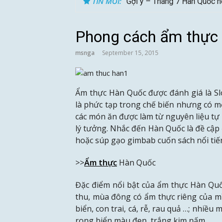
TIN MỚI:
Gợi ý – Tháng 7 Hàn Quốc n
Phong cách ẩm thực
msnga
September 15, 2015
Ẩm thực Hàn Quốc được đánh giá là Sl
là phức tạp trong chế biến nhưng có mộ
các món ăn được làm từ nguyên liệu tự 
lý tưởng. Nhắc đến Hàn Quốc là đề cập 
hoặc súp gạo gimbab cuốn sách nổi tiế
>>
Ẩm thực
Hàn Quốc
Đặc điểm nổi bật của ẩm thực Hàn Qu
thu, mùa đông có ẩm thực riêng của m
biển, con trai, cá, rễ, rau quả …; nhiều
rong biển màu đen, trắng kim nấm …