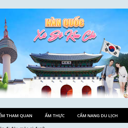
ỂM THAM QUAN
ẨM THỰC
CẨM NANG DU LỊCH