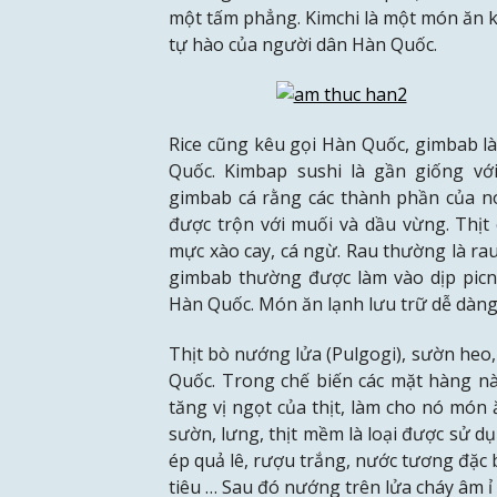
một tấm phẳng. Kimchi là một món ăn k
tự hào của người dân Hàn Quốc.
Rice cũng kêu gọi Hàn Quốc, gimbab l
Quốc. Kimbap sushi là gần giống v
gimbab cá rằng các thành phần của nó
được trộn với muối và dầu vừng. Thịt c
mực xào cay, cá ngừ. Rau thường là rau 
gimbab thường được làm vào dịp picni
Hàn Quốc. Món ăn lạnh lưu trữ dễ dàng
Thịt bò nướng lửa (Pulgogi), sườn heo,
Quốc. Trong chế biến các mặt hàng này
tăng vị ngọt của thịt, làm cho nó món
sườn, lưng, thịt mềm là loại được sử d
ép quả lê, rượu trắng, nước tương đặc 
tiêu … Sau đó nướng trên lửa cháy âm ỉ