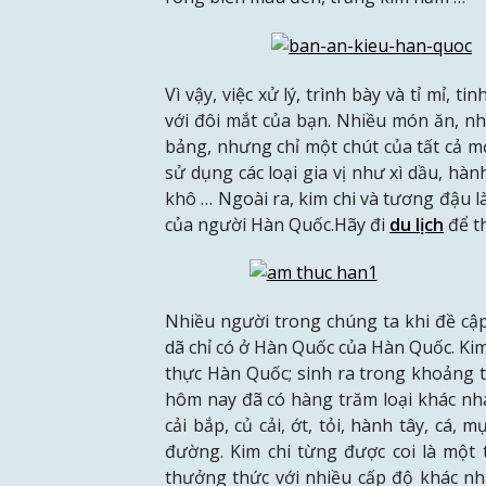
Vì vậy, việc xử lý, trình bày và tỉ mỉ,
với đôi mắt của bạn. Nhiều món ăn, nh
bảng, nhưng chỉ một chút của tất cả m
sử dụng các loại gia vị như xì dầu, hành
khô … Ngoài ra, kim chi và tương đậu 
của người Hàn Quốc.Hãy đi
du lịch
để t
Nhiều người trong chúng ta khi đề cậ
dã chỉ có ở Hàn Quốc của Hàn Quốc. Ki
thực Hàn Quốc; sinh ra trong khoảng th
hôm nay đã có hàng trăm loại khác nh
cải bắp, củ cải, ớt, tỏi, hành tây, cá,
đường. Kim chi từng được coi là một 
thưởng thức với nhiều cấp độ khác n