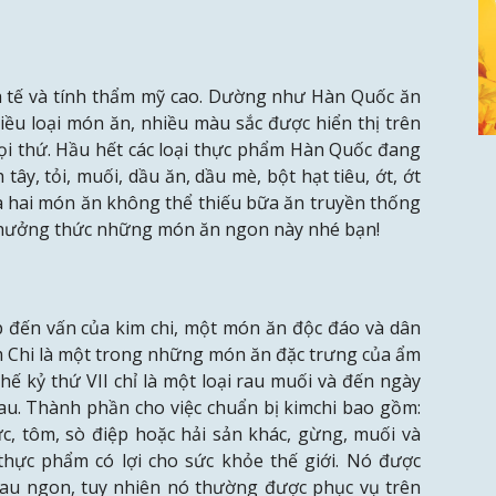
 tinh tế và tính thẩm mỹ cao. Dường như Hàn Quốc ăn
iều loại món ăn, nhiều màu sắc được hiển thị trên
ọi thứ. Hầu hết các loại thực phẩm Hàn Quốc đang
 tây, tỏi, muối, dầu ăn, dầu mè, bột hạt tiêu, ớt, ớt
là hai món ăn không thể thiếu bữa ăn truyền thống
hưởng thức những món ăn ngon này nhé bạn!
p đến vấn của kim chi, một món ăn độc đáo và dân
m Chi là một trong những món ăn đặc trưng của ẩm
ế kỷ thứ VII chỉ là một loại rau muối và đến ngày
au. Thành phần cho việc chuẩn bị kimchi bao gồm:
 mực, tôm, sò điệp hoặc hải sản khác, gừng, muối và
thực phẩm có lợi cho sức khỏe thế giới. Nó được
hau ngon, tuy nhiên nó thường được phục vụ trên