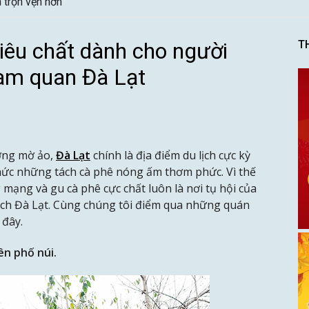
n trọn vẹn hơn
iêu chất dành cho người
T
ham quan Đà Lạt
ương mờ ảo,
Đà Lạt
chính là địa điểm du lịch cực kỳ
thức những tách cà phê nóng ấm thơm phức. Vì thế
ạng và gu cà phê cực chất luôn là nơi tụ hội của
lịch Đà Lạt. Cùng chúng tôi điểm qua những quán
 đây.
ên phố núi.