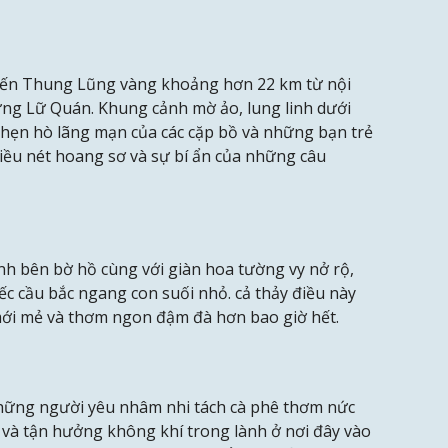
ến Thung Lũng vàng khoảng hơn 22 km từ nội
ng Lữ Quán. Khung cảnh mờ ảo, lung linh dưới
m hẹn hò lãng mạn của các cặp bồ và những bạn trẻ
ều nét hoang sơ và sự bí ẩn của những câu
h bên bờ hồ cùng với giàn hoa tường vy nở rộ,
ếc cầu bắc ngang con suối nhỏ. cả thảy điều này
 mới mẻ và thơm ngon đậm đà hơn bao giờ hết.
những người yêu nhâm nhi tách cà phê thơm nức
 và tận hưởng không khí trong lành ở nơi đây vào