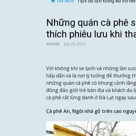
TIN MỚI:
Tips du lịch Đông Âu trở nê
Những quán cà phê s
thích phiêu lưu khi t
mstrinh
July 26, 2016
Với không khí se lạnh và những làn s
hấp dẫn và là nơi lý tưởng để thưởng 
những quán cà phê có khung cảnh lãng m
đông đảo giới trẻ bản địa và khách du 
cà phê rất lừng danh ở Đà Lạt ngay sau
Cà phê An, Ngôi nhà gỗ trên cao nguy