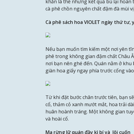
khăn là thế nhưng kết quả bù lại hoàn 
cà phê chồn nguyên chất đậm đà mùi vị 
Cà phê sách hoa VIOLET ngày thứ tư, y
Nếu bạn muốn tìm kiếm một nơi yên tĩn
phê trong không gian đậm chất Châu Âu
nơi bạn nên ghé đến. Quán nằm ở khu 
giàn hoa giấy ngay phía trước cổng vào
Từ khi đặt bước chân trước tiên, bạn s
cổ, thảm cỏ xanh mướt mắt, hoa trải dà
huân hoành tráng. Một không gian tuy
và hoài cổ.
Ma rừng lữ quán đầy kì bí và lôi cuốn