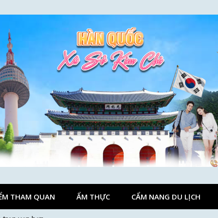
ỂM THAM QUAN
ẨM THỰC
CẨM NANG DU LỊCH