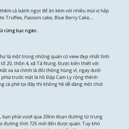
thêm cả bánh ngọt để ăn kèm với nhiều mùi vị hấp
e Truffee, Passion cake, Blue Berry Cake,…
i rừng bạc ngàn.
hư là một trong những quán có view đẹp nhất tỉnh
i tổ 20, thôn 4, xã Tà Nung. Được kiến thiết với
t xa xa chính là đồi thông hùng vĩ, ngay dưới
, phía trước mặt là hồ Đập Cam Ly rộng thênh
g cà phê tại đây thì không hề dễ dàng một chút
h, bạn phải vượt qua 20km đoạn đường từ trung
ào đường tỉnh 725 mới đến được quán. Tuy khó