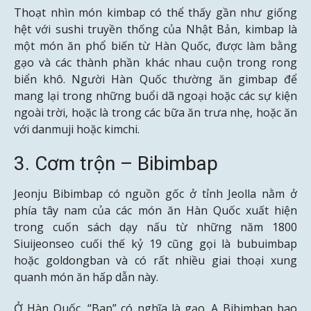
Thoạt nhìn món kimbap có thể thấy gần như giống
hệt với sushi truyền thống của Nhật Bản, kimbap là
một món ăn phổ biến từ Hàn Quốc, được làm bằng
gạo và các thành phần khác nhau cuộn trong rong
biển khô. Người Hàn Quốc thường ăn gimbap để
mang lại trong những buổi dã ngoại hoặc các sự kiện
ngoài trời, hoặc là trong các bữa ăn trưa nhẹ, hoặc ăn
với danmuji hoặc kimchi.
3. Cơm trộn – Bibimbap
Jeonju Bibimbap có nguồn gốc ở tỉnh Jeolla nằm ở
phía tây nam của các món ăn Hàn Quốc xuất hiện
trong cuốn sách dạy nấu từ những năm 1800
Siuijeonseo cuối thế kỷ 19 cũng gọi là bubuimbap
hoặc goldongban và có rất nhiều giai thoại xung
quanh món ăn hấp dẫn này.
Ở Hàn Quốc, “Bap” có nghĩa là gạo .A Bibimbap bao