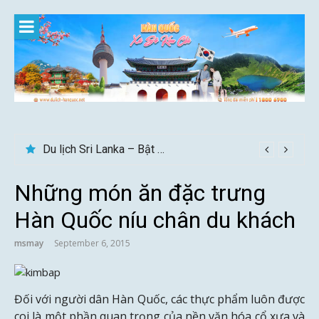
Skip
to
content
Du lịch Sri Lanka – Bật mí nên đi mùa nào đẹp
Những món ăn đặc trưng
Hàn Quốc níu chân du khách
msmay
September 6, 2015
Đối với người dân Hàn Quốc, các thực phẩm luôn được
coi là một phần quan trọng của nền văn hóa cổ xưa và