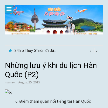
Skip
to
content
Du lịch Sri Lanka – Bật mí nên đi mùa nào đẹp
24h ở Thụy Sĩ nên đi đâu, chơi gì?
Những lưu ý khi du lịch Hàn
Quốc (P2)
msmay
August 25, 2015
Điểm tham quan nổi tiếng tại Hàn Quốc: