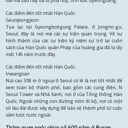
đài mà sau này đã bị phá hủy, tỉnh Bắc Gyeongsang.
Các điểm đến tốt nhất Hàn Quốc
Geunjeongjeon
Tọa lạc tại Gyeongbokgung Palace, ở Jongno-gu,
Seoul, đây là nơi mà các sự kiện quan trọng. Về sự
hình thành của các sự kiện kỷ niệm sự trở lại cuốn
sách của Hàn Quốc quân Pháp của hoàng gia đã bị lấy
mất 145 năm trước đây.
Các điểm đến tốt nhất Hàn Quốc
Inwangsan
Núi cao 338 m ở ngoại ô Seoul có lẽ là nơi tốt nhất để
xem toàn bộ thành phố, bao gồm các cung điện, N
Seoul Tower và Nhà Xanh, nơi ở của Tổng thống Hàn
Quốc. Ngoài những con đường mòn đi bộ, nơi có một
số lâu đài được xây dựng để bảo vệ thành phố từ cuộc
xâm lược nước ngoài.
Thăm quan ngôi chùa cổ 600 năm ở Busan