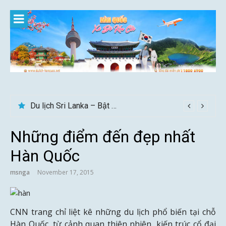
Skip
to
content
Du lịch Sri Lanka – Bật mí nên đi mùa nào đẹp
Những điểm đến đẹp nhất
Hàn Quốc
msnga
November 17, 2015
CNN trang chỉ liệt kê những du lịch phổ biến tại chỗ
Hàn Quốc, từ cảnh quan thiên nhiên, kiến ​​trúc cổ đại