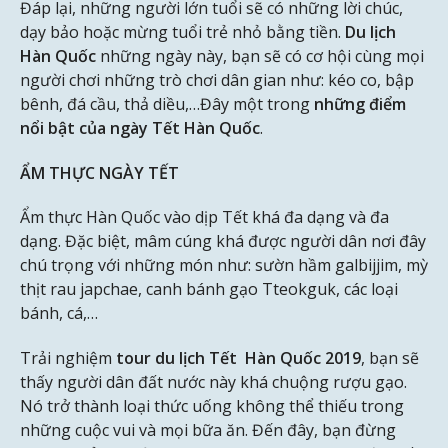
Đáp lại, những người lớn tuổi sẽ có những lời chúc,
dạy bảo hoặc mừng tuổi trẻ nhỏ bằng tiền.
Du lịch
Hàn Quốc
những ngày này, bạn sẽ có cơ hội cùng mọi
người chơi những trò chơi dân gian như: kéo co, bập
bênh, đá cầu, thả diều,…Đây một trong
những điểm
nổi bật của ngày Tết Hàn Quốc
.
ẨM THỰC NGÀY TẾT
Ẩm thực Hàn Quốc vào dịp Tết khá đa dạng và đa
dạng. Đặc biệt, mâm cúng khá được người dân nơi đây
chú trọng với những món như: sườn hầm galbijjim, mỳ
thịt rau japchae, canh bánh gạo Tteokguk, các loại
bánh, cá,…
Trải nghiệm
tour du lịch Tết
Hàn Quốc 2019
, bạn sẽ
thấy người dân đất nước này khá chuộng rượu gạo.
Nó trở thành loại thức uống không thể thiếu trong
những cuộc vui và mọi bữa ăn. Đến đây, bạn đừng