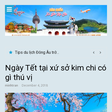
Skip
to
content
Tips du lịch Đông Âu trở nên trọn vẹn hơn
Ngày Tết tại xứ sở kim chi có
gì thú vị
minhtran
December 4, 2018