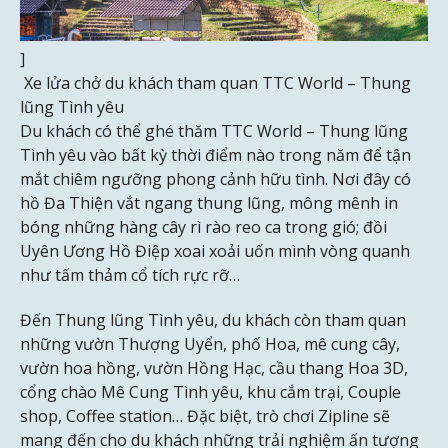
]
Xe lửa chở du khách tham quan TTC World – Thung
lũng Tình yêu
Du khách có thể ghé thăm TTC World – Thung lũng
Tình yêu vào bất kỳ thời điểm nào trong năm để tận
mắt chiêm ngưỡng phong cảnh hữu tình. Nơi đây có
hồ Đa Thiện vắt ngang thung lũng, mông mênh in
bóng những hàng cây rì rào reo ca trong gió; đồi
Uyên Ương Hồ Điệp xoai xoải uốn mình vòng quanh
như tấm thảm cổ tích rực rỡ…
Đến Thung lũng Tình yêu, du khách còn tham quan
những vườn Thượng Uyển, phố Hoa, mê cung cây,
vườn hoa hồng, vườn Hồng Hạc, cầu thang Hoa 3D,
cổng chào Mê Cung Tình yêu, khu cắm trại, Couple
shop, Coffee station… Đặc biệt, trò chơi Zipline sẽ
mang đến cho du khách những trải nghiệm ấn tượng