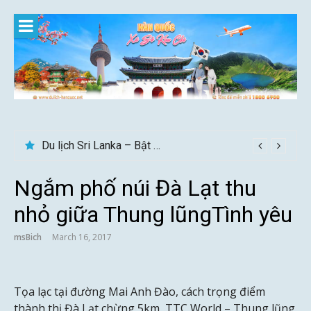
Skip
to
content
Du lịch Sri Lanka – Bật mí nên đi mùa nào đẹp
Ngắm phố núi Đà Lạt thu
nhỏ giữa Thung lũngTình yêu
msBich
March 16, 2017
Tọa lạc tại đường Mai Anh Đào, cách trọng điểm
thành thị Đà Lạt chừng 5km, TTC World – Thung lũng