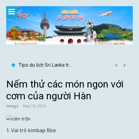
Skip
to
content
Tips du lịch Sri Lanka trọn vẹn cho người mới
Nếm thử các món ngon với
cơm của người Hàn
msnga
May 10, 2016
1. Vai trò kimbap Rice