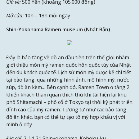
Giá vé:
500 Yên (khoảng 105.000 đồng)
Mở cửa:
10h – 18h mỗi ngày
Shin-Yokohama Ramen museum (Nhật Bản)
Đây là bảo tàng về đồ ăn đầu tiên trên thế giới nhằm
giới thiệu món mỳ ramen quốc hồn quốc túy của Nhật
đến du khách quốc tế. Lịch sử món mỳ được kể chi tiết
tại bảo tàng, qua những hình ảnh, mô hình mỳ, nước
súp, đồ ăn kèm… Bên cạnh đó, Ramen Town ở tầng 2
khiến khách tham quan thích thú khi tái hiện lại khu
phố Shitamachi – phố cổ ở Tokyo tại thời kỳ phát triển
đỉnh cao của mỳ ramen. Tương tự như các bảo tàng
đồ ăn khác, bạn có thể tự tạo tô mỳ hợp khẩu vị với
mình ở đây.
Địa chỉ:
2-14-21 Shinyokohama, Kohoku-ku,