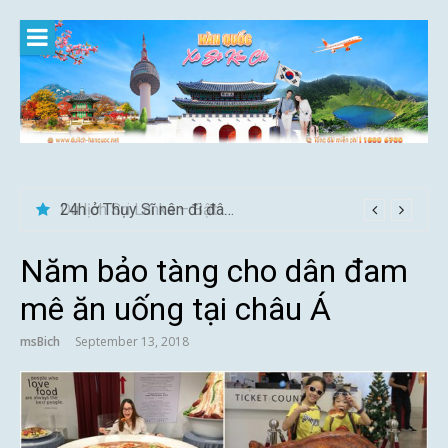
Skip
to
content
Du lịch Sri Lanka – Bật mí nên đi mùa nào đẹp
Năm bảo tàng cho dân đam
mê ăn uống tại châu Á
msBich
September 13, 2018