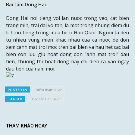
Bãi tắm Dong Hai
Dong Hai noi tieng voi lan nuoc trong veo, cat bien
trang min, trai dai vo tan, la mot trong nhung diem du
lich no tieng trong mua he o Han Quoc. Nguoi ta den
tu nhieu vung mien khac nhau cua ca nuoc de don
xem canh mat troi moc tren bai bien va hau het cac bai
bien con luu giu hoat dong don “anh mat troi” dau
tien, thuong thi hoat dong nay chi dien ra vao ngay
dau tien cua nam moi.
POSTED IN
Điểm tham quan
TAGGED
Đặc sản Hàn Quốc
THAM KHẢO NGAY