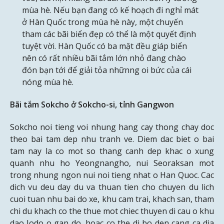
mùa hè. Nếu bạn đang có kế hoạch đi nghỉ mát
ở Hàn Quốc trong mùa hè này, một chuyến
tham các bãi biển đẹp có thể là một quyết định
tuyệt vời. Hàn Quốc có ba mặt đều giáp biển
nên có rất nhiều bãi tắm lớn nhỏ đang chào
đón bạn tới để giải tỏa nhữnng oi bức của cái
nóng mùa hè.
Bãi tắm Sokcho ở Sokcho-si, tỉnh Gangwon
Sokcho noi tieng voi nhung hang cay thong chay doc
theo bai tam dep nhu tranh ve. Diem dac biet o bai
tam nay la co mot so thang canh dep khac o xung
quanh nhu ho Yeongnangho, nui Seoraksan mot
trong nhung ngon nui noi tieng nhat o Han Quoc. Cac
dich vu deu day du va thuan tien cho chuyen du lich
cuoi tuan nhu bai do xe, khu cam trai, khach san, tham
chi du khach co the thue mot chiec thuyen di cau o khu
dao Jodo o gan do, hoac co the di bo den cang ca dia