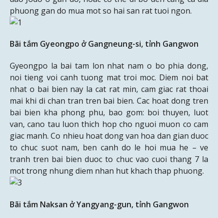
phuong gan do mua mot so hai san rat tuoi ngon.
Bãi tắm Gyeongpo ở Gangneung-si, tỉnh Gangwon
Gyeongpo la bai tam lon nhat nam o bo phia dong,
noi tieng voi canh tuong mat troi moc. Diem noi bat
nhat o bai bien nay la cat rat min, cam giac rat thoai
mai khi di chan tran tren bai bien. Cac hoat dong tren
bai bien kha phong phu, bao gom: boi thuyen, luot
van, cano tau luon thich hop cho nguoi muon co cam
giac manh. Co nhieu hoat dong van hoa dan gian duoc
to chuc suot nam, ben canh do le hoi mua he – ve
tranh tren bai bien duoc to chuc vao cuoi thang 7 la
mot trong nhung diem nhan hut khach thap phuong.
Bãi tắm Naksan ở Yangyang-gun, tỉnh Gangwon