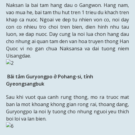
Naksan la bai tam hang dau o Gangwon. Hang nam,
vao mua he, bai tam thu hut tren 1 trieu du khach tren
khap ca nuoc. Ngoai ve dep tu nhien von co, noi day
con co nhieu tro choi tren bien, dien hinh nhu tau
luon, xe dap nuoc. Day cung la noi lua chon hang dau
cho nhung ai quan tam den van hoa truyen thong Han
Quoc vi no gan chua Naksansa va dai tuong niem
Uisangdae.
Bãi tắm Guryongpo ở Pohang-si, tỉnh
Gyeongsangbuk
Sau khi vuot qua canh rung thong, mo ra truoc mat
ban la mot khoang khong gian rong rai, thoang dang,
Guryongpo la noi ly tuong cho nhung nguoi yeu thich
boi loi va lan bien.