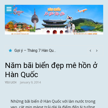
Skip
to
content
Gợi ý – Tháng 7 Hàn Quốc nên đi đâu, mặc gì đẹp?
Năm bãi biển đẹp mê hồn ở
Hàn Quốc
YEU LICH
January 9, 2014
Những bãi biển ở Hàn Quốc với làn nước trong
veo, cát mịn màng trải dài là điểm đến lý tưởng