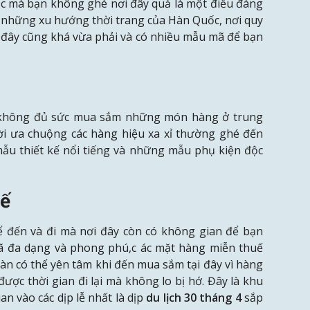
 mà bạn không ghé nơi đây quả là một điều đáng
cho những xu hướng thời trang của Hàn Quốc, nơi quy
ơi đây cũng khá vừa phải và có nhiều mẫu mã để bạn
không đủ sức mua sắm những món hàng ở trung
ời ưa chuộng các hàng hiệu xa xỉ thường ghé đến
u thiết kế nổi tiếng và những mẫu phụ kiện độc
tế
ể đến và đi mà nơi đây còn có không gian để bạn
 đa dạng và phong phú,c ác mặt hàng miễn thuế
àn có thể yên tâm khi đến mua sắm tại đây vì hàng
được thời gian đi lại mà không lo bị hớ. Đây là khu
n vào các dịp lễ nhất là dịp
du lịch 30
tháng
4
sắp