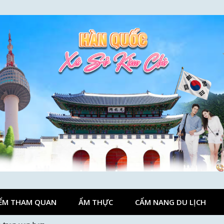
ỂM THAM QUAN
ẨM THỰC
CẨM NANG DU LỊCH