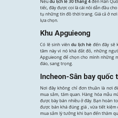
Nếu
du lịch lễ 30
tháng
4
đến Hàn Quốc
tiếc, đây được coi là cái nôi dẫn đầu 
tụ những tín đồ thời trang. Giá cả ở n
lựa chọn.
Khu Apguieong
Có lẽ sinh viên
du lịch hè
đến đây sẽ 
tâm này vì nó khá đắt đỏ, những ngư
Apguieong để chọn cho mình những mẫ
đáo, sang trọng.
Incheon-Sân bay quốc 
Nơi đây không chỉ đơn thuần là nơi đ
mua sắm, tăm quan. Hàng hóa mẫu mã
được bày bán nhiều ở đây. Bạn hoàn to
được bán khá đúng giá , vừa tiết kiệm 
mua sắm lý tưởng khi bạn đến thăm qua