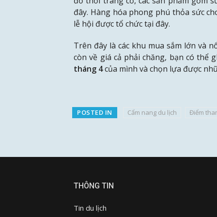
đồ thời trang cổ, các sản phẩm gốm s
đây. Hàng hóa phong phú thỏa sức ch
lễ hội được tổ chức tại đây.
Trên đây là các khu mua sắm lớn và nổ
còn về giá cả phải chăng, bạn có thể
tháng
4
của mình và chọn lựa được nhữ
POSTED IN
Cẩm nang du lịch
Điểm tha
THÔNG TIN
Tin du lịch