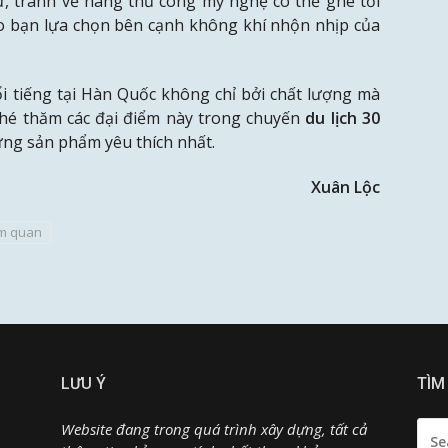
ứ, tranh vẽ hàng thủ công mỹ nghệ có thể ghé tới
o bạn lựa chọn bên cạnh không khí nhộn nhịp của
i tiếng tại Hàn Quốc không chỉ bởi chất lượng mà
 ghé thăm các đại điểm này trong chuyến
du lịch 30
ng sản phẩm yêu thích nhất.
Xuân Lộc
m quan
LƯU Ý
TÌM
SEA
Website đang trong quá trình xây dựng, tất cả