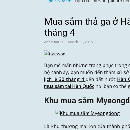
TIN MỚI:
Tips du lịch Đông Âu trở nê
Mua sắm thả ga ở Hà
tháng 4
Anh tuan Le
March 11, 2015
Bạn mê mẩn những trang phục trong c
bộ cánh ấy, bạn muốn đến thăm xứ sở 
lịch lễ 30
tháng
4
đến đất nước
Hàn 
mua sắm tại Hàn Quốc
nơi bạn có thể
Khu mua sắm Myeong
Là khu thương mại lớn của thành phố 