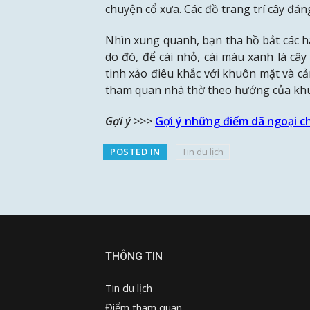
chuyện cổ xưa. Các đồ trang trí cây đá
Nhìn xung quanh, bạn tha hồ bắt các ha
do đó, để cái nhỏ, cái màu xanh lá c
tinh xảo điêu khắc với khuôn mặt và cả
tham quan nhà thờ theo hướng của khu
Gợi ý
>>>
Gợi ý những điểm dã ngoại c
POSTED IN
Tin du lịch
THÔNG TIN
Tin du lịch
Điểm tham quan