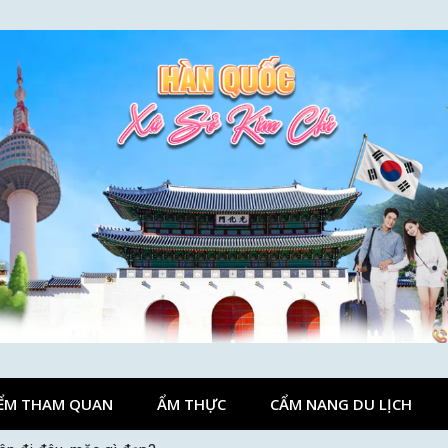
ỂM THAM QUAN
ẨM THỰC
CẨM NANG DU LỊCH