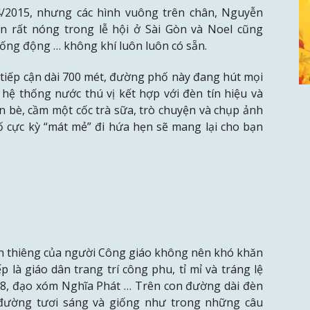
/2015, nhưng các hình vuông trên chân, Nguyễn
 rất nóng trong lễ hội ở Sài Gòn và Noel cũng
sống động … không khí luôn luôn có sẵn.
 tiếp cận dài 700 mét, đường phố này đang hút mọi
hệ thống nước thú vị kết hợp với đèn tín hiệu và
ạn bè, cầm một cốc trà sữa, trò chuyện và chụp ảnh
ố cực kỳ “mát mẻ” đi hứa hẹn sẽ mang lại cho bạn
inh thiêng của người Công giáo không nên khó khăn
là giáo dân trang trí công phu, tỉ mỉ và tráng lệ
 8, đạo xóm Nghĩa Phát … Trên con đường dài đèn
 đường tươi sáng và giống như trong những câu