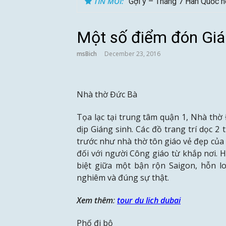
TIN MỚI:
Gợi ý – Tháng 7 Hàn Quốc n
Một số điểm đón Giá
msBich
December 23, 2016
Nhà thờ Đức Bà
Tọa lạc tại trung tâm quận 1, Nhà th
dịp Giáng sinh. Các đồ trang trí dọc 
trước như nhà thờ tôn giáo vẻ đẹp của 
đối với người Công giáo từ khắp nơi. 
biệt giữa một bận rộn Saigon, hỗn lo
nghiêm và đúng sự thật.
Xem thêm
:
tour du lich dubai
Phố đi bộ