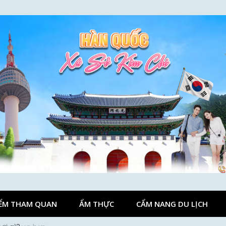
ỂM THAM QUAN
ẨM THỰC
CẨM NANG DU LỊCH