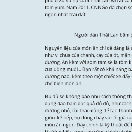
phố ở Xứ sở nụ cười Thái Lan và rất có
tom yum. Năm 2011, CNNGo đã chọn so
ngon nhất trái đất.
Người dân Thái Lan băm đ
Nguyên liệu của món ăn chỉ dễ dàng là đ
như vị chua của chanh, cay của ớt, mặ
đường. Ăn kèm với som tam sẽ là tôm kh
cua đồng muối… Bạn rất có khả năng b
đường nào, kèm theo một chiếc xe đẩy c
chế biến món ăn.
Đu đủ sẽ không bào như cách thông th
dụng dao băm dọc quả đủ đủ, như cách 
đường nhỏ, rồi thái mỏng để tạo thành 
giòn. kế tiếp, họ dùng chày và cối giã c
món ăn ngon. Đây chính là kỹ thuật để
thương hiệu som tam cũng chính vì như 