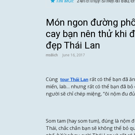
TIN MỚI:
24h ở Thụy Sĩ nên đi đâu, ch
Món ngon đường phố
cay bạn nên thử khi đ
đẹp Thái Lan
msBich
June 16, 2017
Cùng
rất có thể bạn đã ăn
tour Thái Lan
miến, lab… nhưng rất có thể bạn đã bỏ 
người sẽ chỉ chép miệng, “ôi nộm đu đủ
Som tam (hay som tum), đúng là nộm đ
Thái, chắc chắn bạn sẽ không thể bỏ qu