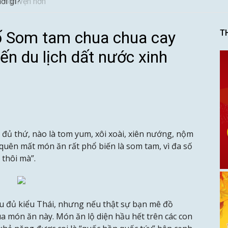
ơi gì?
 Som tam chua chua cay
T
ến du lịch dất nước xinh
 đủ thứ, nào là tom yum, xôi xoài, xiên nướng, nộm
quên mất món ăn rất phổ biến là som tam, vì đa số
 thôi mà”.
u đủ kiểu Thái, nhưng nếu thật sự bạn mê đồ
a món ăn này. Món ăn lộ diện hầu hết trên các con