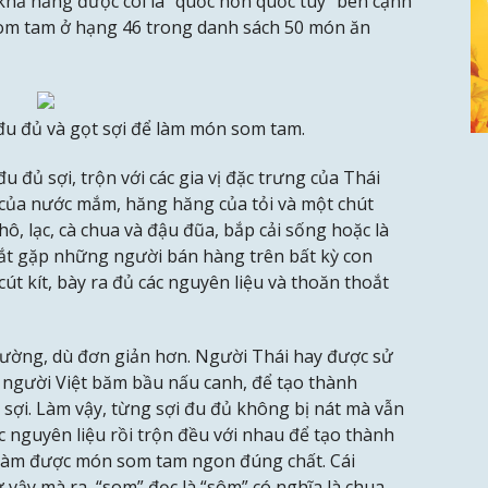
 khả năng được coi là “quốc hồn quốc túy” bên cạnh
m tam ở hạng 46 trong danh sách 50 món ăn
u đủ và gọt sợi để làm món som tam.
u đủ sợi, trộn với các gia vị đặc trưng của Thái
n của nước mắm, hăng hăng của tỏi và một chút
ô, lạc, cà chua và đậu đũa, bắp cải sống hoặc là
ắt gặp những người bán hàng trên bất kỳ con
út kít, bày ra đủ các nguyên liệu và thoăn thoắt
ường, dù đơn giản hơn. Người Thái hay được sử
người Việt băm bầu nấu canh, để tạo thành
sợi. Làm vậy, từng sợi đu đủ không bị nát mà vẫn
ác nguyên liệu rồi trộn đều với nhau để tạo thành
 làm được món som tam ngon đúng chất. Cái
vậy mà ra, “som” đọc là “sôm” có nghĩa là chua,