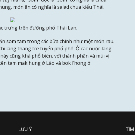
chung, món ăn có nghĩa là salad chua kiểu Thái.
c trưng trên đường phố Thái Lan.
ể ăn som tam trong các bữa chính như một món rau.
khi lang thang trê tuyến phố phố. Ở các nước láng
ày cũng khá phổ biến, với thành phần và mùi vị
 tên tam mak hung ở Lào và bok l’hong ở
LƯU Ý
TÌM