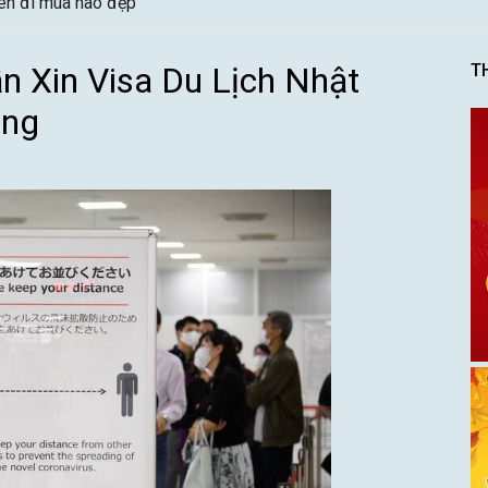
nên đi mùa nào đẹp
n Xin Visa Du Lịch Nhật
T
óng