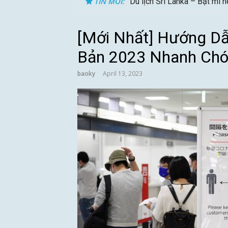
TIN MỚI:
Du lịch Sri Lanka – Bật mí 
[Mới Nhất] Hướng Dẫ
Bản 2023 Nhanh Ch
baoky
April 13, 2023