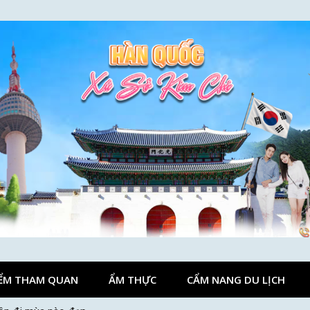
ỂM THAM QUAN
ẨM THỰC
CẨM NANG DU LỊCH