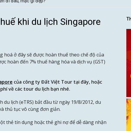
ên đi đâu, mặc gì đẹp?
uế khi du lịch Singapore
T
 hoá ở đây sẽ được hoàn thuế theo chế độ của
được hoàn đến 7% thuế hàng hóa và dịch vụ (GST)
gapore
của công ty Đất Việt Tour tại đây, hoặc
phí về các tour du lịch bạn nhé.
 du lịch (eTRS) bắt đầu từ ngày 19/8/2012, du
và thủ tục vô cùng đơn giản.
ột thẻ tín dụng hoặc thẻ ghi nợ để dễ dàng nhận