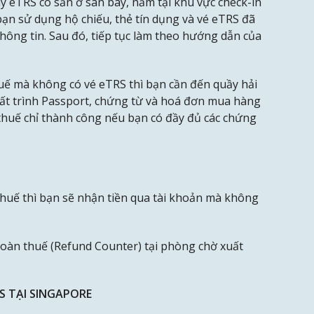
 eTRS có sẵn ở sân bay, nằm tại khu vực check-in
ạn sử dụng hộ chiếu, thẻ tín dụng và vé eTRS đã
hông tin. Sau đó, tiếp tục làm theo hướng dẫn của
uế mà không có vé eTRS thì bạn cần đến quầy hải
uất trình Passport, chứng từ và hoá đơn mua hàng
 thuế chỉ thành công nếu bạn có đầy đủ các chứng
uế thì bạn sẽ nhận tiền qua tài khoản mà không
oàn thuế (Refund Counter) tại phòng chờ xuất
 TẠI SINGAPORE