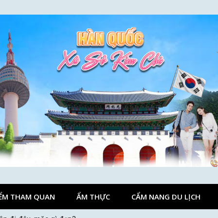
ỂM THAM QUAN
ẨM THỰC
CẨM NANG DU LỊCH