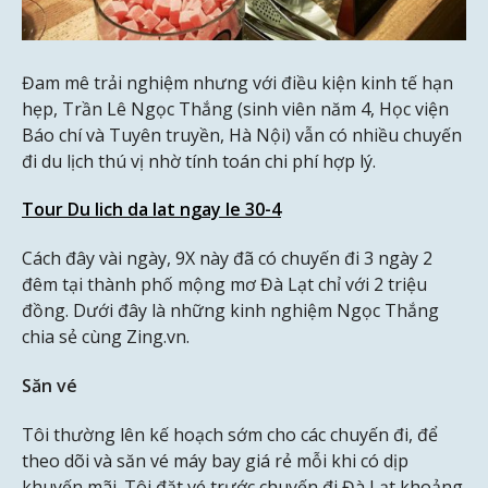
Đam mê trải nghiệm nhưng với điều kiện kinh tế hạn
hẹp, Trần Lê Ngọc Thắng (sinh viên năm 4, Học viện
Báo chí và Tuyên truyền, Hà Nội) vẫn có nhiều chuyến
đi du lịch thú vị nhờ tính toán chi phí hợp lý.
Tour Du lich da lat ngay le 30-4
Cách đây vài ngày, 9X này đã có chuyến đi 3 ngày 2
đêm tại thành phố mộng mơ Đà Lạt chỉ với 2 triệu
đồng. Dưới đây là những kinh nghiệm Ngọc Thắng
chia sẻ cùng Zing.vn.
Săn vé
Tôi thường lên kế hoạch sớm cho các chuyến đi, để
theo dõi và săn vé máy bay giá rẻ mỗi khi có dịp
khuyến mãi. Tôi đặt vé trước chuyến đi Đà Lạt khoảng