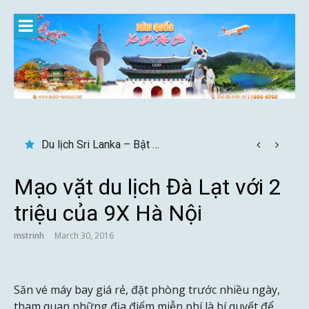
Skip
to
content
Du lịch Sri Lanka – Bật mí nên đi mùa nào đẹp
Gợi ý – Tháng 7 Hàn Quốc nên đi đâu, mặc gì đẹp?
Mạo vặt du lịch Đà Lạt với 2
triệu của 9X Hà Nội
mstrinh
March 30, 2016
Săn vé máy bay giá rẻ, đặt phòng trước nhiều ngày,
tham quan những địa điểm miễn phí là bí quyết để