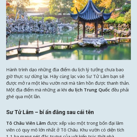
Hành trình dạo những địa điểm du lịch lý tưởng chưa bao
giờ thực sự dừng lại. Hãy cùng
lạc vào Sư Tử Lâm bạn sẽ
được mở ra một khu vườn nơi mà tâm hồn được thanh thản.
Một địa điểm mà những ai khi
du lịch Trung Quốc
đều
phải
ghé qua một lần.
Sư Tử Lâm – bí ẩn đằng sau cái tên
Tô Châu Viên Lâm
được xếp vào một trong bốn đại lâm
viên có quy mô lớn nhất ở Tô Châu. Khu vườn có diện tích
1,1 ha mang nét đặc trưng của với kiến trúc thời nhà