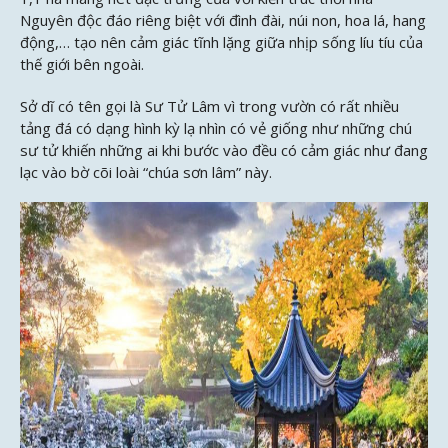
Nguyên độc đáo riêng biệt với đình đài, núi non, hoa lá, hang
động,… tạo nên cảm giác tĩnh lặng giữa nhịp sống líu tíu của
thế giới bên ngoài.
Sở dĩ có tên gọi là Sư Tử Lâm vì trong vườn có rất nhiều
tảng đá có dạng hình kỳ lạ nhìn có vẻ giống như những chú
sư tử khiến những ai khi bước vào đều có cảm giác như đang
lạc vào bờ cõi loài “chúa sơn lâm” này.