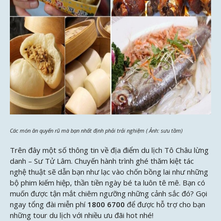
Các món ăn quyến rũ mà bạn nhất định phải trải nghiệm ( Ảnh: sưu tầm)
Trên đây một số thông tin về địa điểm du lịch Tô Châu lừng
danh – Sư Tử Lâm. Chuyến hành trình ghé thăm kiệt tác
nghệ thuật sẽ dẫn bạn như lạc vào chốn bồng lai như những
bộ phim kiếm hiệp, thần tiền ngày bé ta luôn tê mê. Bạn có
muốn được tận mắt chiêm ngưỡng những cảnh sắc đó? Gọi
ngay tổng đài miễn phí
1800 6700
để
được
hỗ trợ cho bạn
những tour du lịch với nhiều ưu đãi hot nhé!