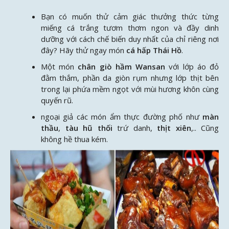
Bạn có muốn thử cảm giác thưởng thức từng
miếng cá trắng tươm thơm ngon và đầy dinh
dưỡng với cách chế biến duy nhất của chỉ riêng nơi
đây? Hãy thử ngay món
cá hấp Thái Hồ
.
Một món
chân giò hầm Wansan
với lớp áo đỏ
đằm thắm, phần da giòn rụm nhưng lớp thịt bên
trong lại phứa mềm ngọt với mùi hương khôn cùng
quyến rũ.
ngoại giả các món ẩm thực đường phố như
màn
thầu
,
tàu hũ thối
trứ danh,
thịt xiên
,.. Cũng
không hề thua kém.