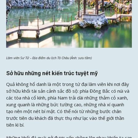
Lâm viên Sư Tử – Địa điểm du lịch Tô Châu (Ảnh: sưu tầm)
Sở hữu những nét kiến trúc tuyệt mỹ
Quả không hổ danh là một trong tứ đại lâm viên khi nơi đây
sở hữu khối tài sản cảnh sắc đồ sộ: phía Đông Bắc có núi và
các tòa nhà cổ kính, phía Nam trải dài những thảm cỏ xanh,
xung quanh là những bức tường cao, những nhà xí quanh
tạo nên một nét bí mật. Có thể nói từ những bước chân
trước tiên du khách đã thực thụ như lạc vào thế giới thần
tiên kì bí.
Những khối đá quái gở được xếp chồng lên nhau khiến ta can