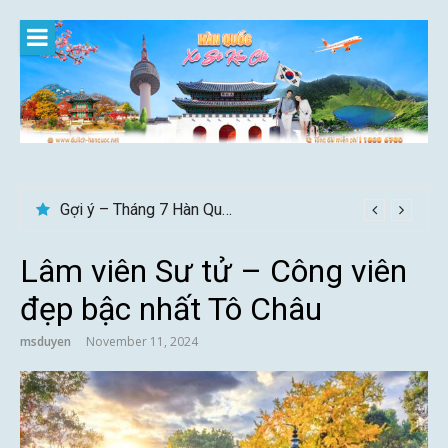
Skip
to
content
Gợi ý – Tháng 7 Hàn Quốc nên đi đâu, mặc gì đẹp?
Tips du lịch Đông Âu trở nên trọn vẹn hơn
Lâm viên Sư tử – Công viên
đẹp bậc nhất Tô Châu
msduyen
November 11, 2024